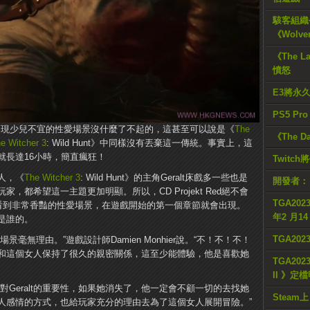
駭客組織公
《Wolve
《The L
憤怒
E3將永
PS5 Pr
來說，出現少兒不宜的性愛場景沒什麼了不起的，這甚至可以說是《
The
《The D
e Witcher 3
: Wild Hunt》中同樣沒有丟棄這一傳統。事實上，這
就長達16小時，簡直瘋狂！
Twitc
人，《
The Witcher 3
: Wild Hunt》的主角Geralt床戲多一些也是
開發者：
都希望這一主題更加明顯。所以，CD Projekt Red絕不會
TGA2023
會看到非常香豔的性愛場景，在遊戲開始的第一個章節就會出現。
年2 月1
是誰的。
TGA20
毫無理由。”遊戲設計師Damien Monhier說。“不！不！不！
和這個女人保持了很久的親密關係，這至少能體驗，他是喜歡她
TGA2023
II 》定
對Geralt的重要性，如果她消失了，他一定會不顧一切的去找她
Steam上
人感情的方式，也給玩家充分的理由去為了這個女人展開冒險。”