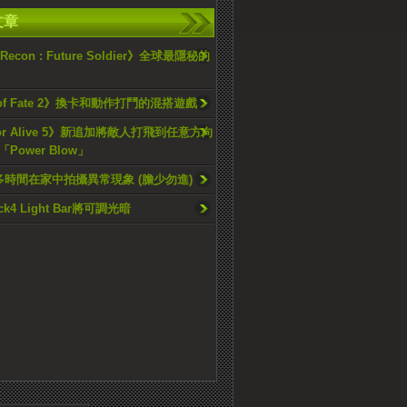
文章
 Recon : Future Soldier》全球最隱秘的
 of Fate 2》換卡和動作打鬥的混搭遊戲
 or Alive 5》新追加將敵人打飛到任意方向
Power Blow」
多時間在家中拍攝異常現象 (膽少勿進)
ock4 Light Bar將可調光暗