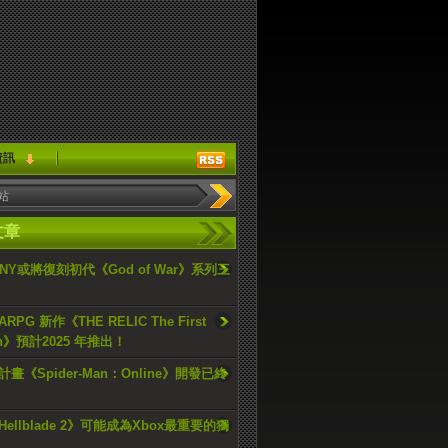
資訊
文章
ONY或將復刻初代《God of War》系列三
PG 新作《THE RELIC The First
an》預計2025 年推出！
畫《Spider-Man：Online》開發已終
ellblade 2》可能成為Xbox最重要的獨