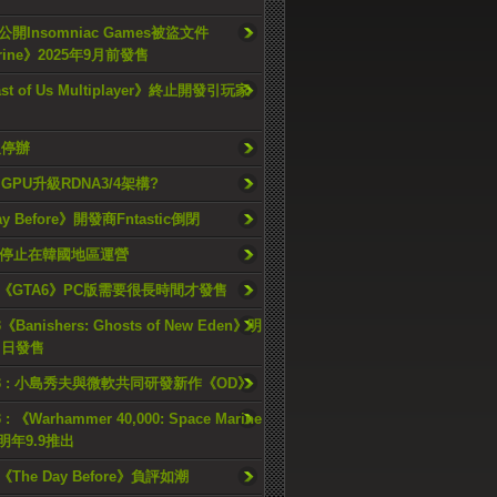
開Insomniac Games被盜文件
rine》2025年9月前發售
ast of Us Multiplayer》終止開發引玩家
久停辦
o GPU升級RDNA3/4架構?
ay Before》開發商Fntastic倒閉
h將停止在韓國地區運營
《GTA6》PC版需要很長時間才發售
《Banishers: Ghosts of New Eden》明
4 日發售
23 : 小島秀夫與微軟共同研發新作《OD》
 : 《Warhammer 40,000: Space Marine
檔明年9.9推出
《The Day Before》負評如潮