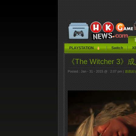
PLAYSTATION
Switch
X
《The Witcher 
Posted : Jan - 31 - 2015 @ : 2:07 pm |
遊戲綜