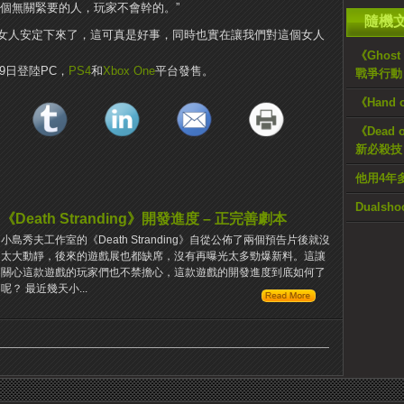
個無關緊要的人，玩家不會幹的。”
隨機
女人安定下來了，這可真是好事，同時也實在讓我們對這個女人
《Ghost
月19日登陸PC，
PS4
和
Xbox One
平台發售。
戰爭行動
《Hand
《Dead
新必殺技「
他用4年
Dualsh
《Death Stranding》開發進度 – 正完善劇本
小島秀夫工作室的《Death Stranding》自從公佈了兩個預告片後就沒
太大動靜，後來的遊戲展也都缺席，沒有再曝光太多勁爆新料。這讓
關心這款遊戲的玩家們也不禁擔心，這款遊戲的開發進度到底如何了
呢？ 最近幾天小...