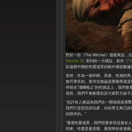
對於一款《The Witcher》遊戲
Witcher 3
》系列的一大標誌，新作《
Th
款遊戲中關於性愛場景的動作捕捉數據
當然，作為一個年輕、英俊、性感的男
無可厚非的。更何況無論是開發商還是玩家，
停留在“淺嚐輒止”的性挑逗上，我們
當然，我們不會劇透告訴大家對方妹子
“也許有人會認為我們在一開場就放香艷場景
我們只是想告訴玩家，你的男主角已經
的陪伴的。”
“通過性愛場景，我們想要表現這個女人
回來。性愛是最直觀、最簡單的表達兩