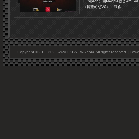
Dungeon》由Neople聯合Arc Syst
《碧藍幻想VS》）製作...
Copyright © 2011-2021 www.HKGNEWS.com. All rights reserved. | Pow