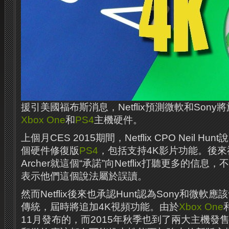
援引美國福布斯消息，Netflix預測微軟和Sony
Xbox One
和
PS4
主機硬件。
上個月CES 2015期間，Netflix CPO Neil H
個硬件修復版
PS4
，包括支持4K影片功能。後來福
Archer就這個“承諾”向Netflix打聽更多的信息，不
表示他們這個說法屬於誤讀​​。
然而Netflix後來也承認Hunt認為Sony和微軟
傳統，屆時將追加4K視頻功能。由於
Xbox One
11月發布的，而2015年秋季也到了兩大主機發售