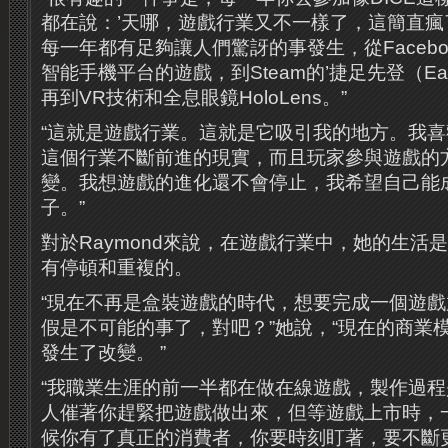
都在說：’天哪，遊戲行業又不一樣了，這簡直瘋
每一年都有足夠讓人們驚訝的事發生，從Faceb
智能手機平台的遊戲，到Steam的’捷足先登（Early
再到VR技術和全息眼鏡HoloLens。”
“這就是遊戲行業。這就是它吸引我的地方。我
這個行業不斷前進的現實，而且玩家參與遊戲的
變。我想遊戲的進化還不會停止，我希望自己能
子。”
對於Raymond來說，在遊戲行業中，她的生活
有停頓和重複的。
“現在不再是盒裝遊戲的時代，想要完成一個遊
假是不可能的事了，對吧？”她說，“現在的商業
發生了改變。 ”
“我職業生涯的前一半都在做在線遊戲，製作過
人催著你趕緊把遊戲做出來，但等遊戲上市時，
候你有了真正的消費者，你要時刻盯著，要不斷