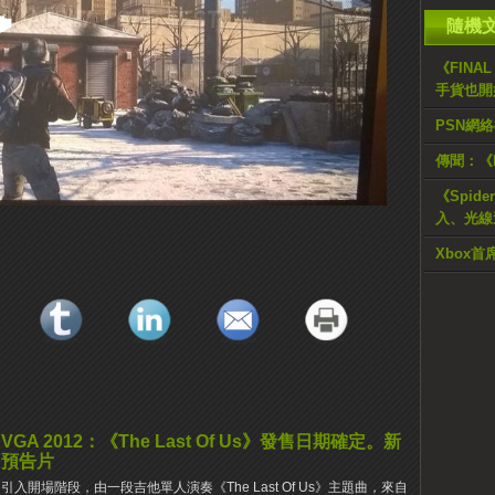
隨機
《FINA
手貨也開
PSN網
傳聞：《Re
《Spide
入、光線
Xbox
VGA 2012：《The Last Of Us》發售日期確定。新
預告片
引入開場階段，由一段吉他單人演奏《The Last Of Us》主題曲，來自