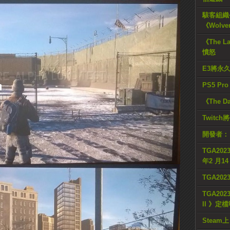
駭客組織公
《Wolve
《The L
憤怒
E3將永
PS5 Pr
《The D
Twitc
開發者：
TGA2023
年2 月1
TGA20
TGA2023
II 》定
Steam上