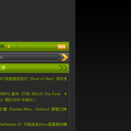
資訊
文章
ONY或將復刻初代《God of War》系列三
PG 新作《THE RELIC The First
an》預計2025 年推出！
畫《Spider-Man：Online》開發已終
ellblade 2》可能成為Xbox最重要的獨