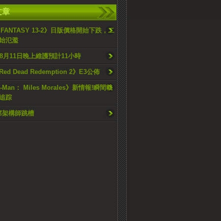
文章
L FANTASY 13-2》日版價格開始下跌，二
始氾濫
絡8月11日晚上維護預計11小時
d Dead Redemption 2》E3公佈
r-Man： Miles Morales》新情報!瞬間載
追踪
首席架構師跳槽