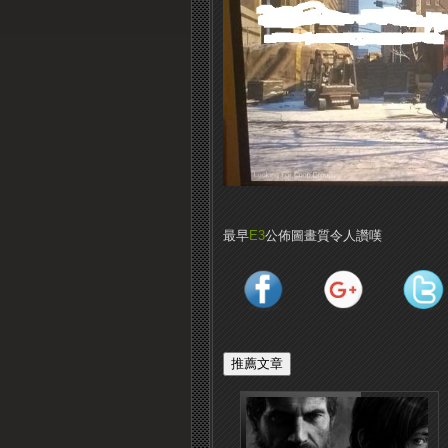
最早
E3
公佈圖畫質令人讚嘆