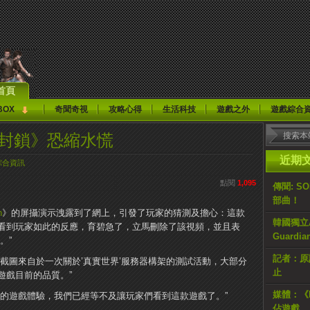
首頁
BOX
奇聞奇視
攻略心得
生活科技
遊戲之外
遊戲綜合
境封鎖》恐縮水慌
近期
綜合資訊
點閱
1,095
傳聞: S
部曲！
n
》的屏攝演示洩露到了網上，引發了玩家的猜測及擔心：這款
韓國獨立AR
看到玩家如此的反應，育碧急了，立馬刪除了該視頻，並且表
Guardi
。”
記者：原計
截圖來自於一次關於’真實世界’服務器構架的測試活動，大部分
止
遊戲目前的品質。”
媒體：《H
好的遊戲體驗，我們已經等不及讓玩家們看到這款遊戲了。”
佔遊戲