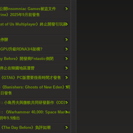
開Insomniac Games被盜文件
rine》2025年9月前發售
ast of Us Multiplayer》終止開發引玩家
久停辦
o GPU升級RDNA3/4架構?
ay Before》開發商Fntastic倒閉
h將停止在韓國地區運營
《GTA6》PC版需要很長時間才發售
《Banishers: Ghosts of New Eden》明
4 日發售
23 : 小島秀夫與微軟共同研發新作《OD》
 : 《Warhammer 40,000: Space Marine
檔明年9.9推出
《The Day Before》負評如潮