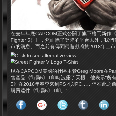
在去年年底CAPCOM正式公開了旗下格鬥新作《街頭
Fighter 5）》，然而除了登陸的平台以外，
市的消息。而之前有傳聞稱遊戲將於2018年上市
現在CAPCOM美國的社區主管Greg Moore在Pa
售產品《街霸5》T卹時洩露了天機，他表示“所
5》在2016年春季來到PS 4與PC……但在此之
購買這件《街霸5》T卹。”