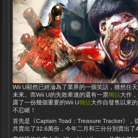
Wii U顯然已經淪為了業界的一個笑話，雖然任天堂
未來。而Wii U的失敗牽連的還有一票
獨佔
大作，
露了一份幾個重要的Wii U
獨佔
大作自發售以來的
不忍睹！
首先是《Captain Toad：Treasure Track
共賣出了32.6萬份，今年二月和三分分別賣出了4