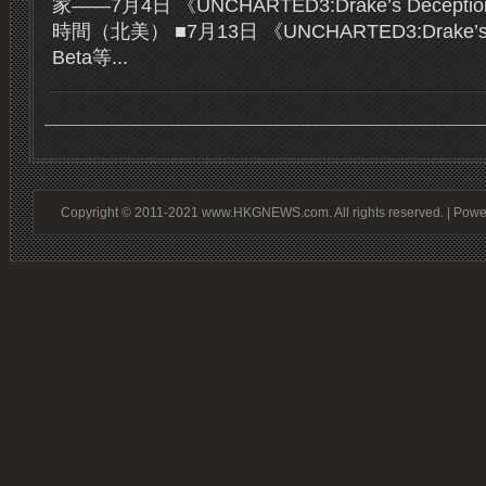
家——7月4日 《UNCHARTED3:Drake’s Decep
時間（北美） ■7月13日 《UNCHARTED3:Drake’s
Beta等...
Copyright © 2011-2021 www.HKGNEWS.com. All rights reserved. | Pow