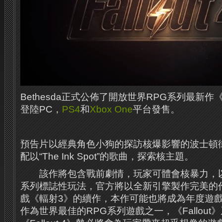
Bethesda正式公佈了開放世界RPG系列最新作《Fa
登陸PC，
PS4
和
Xbox One
平台發售。
預告片以經典角色小狗的探訪核爆影響的波士頓
配以“The Ink Spot”的歌曲，探索核主題。
該作將包含戰前劇情，玩家可體會核暴力，以及核
系列標誌性玩法，官方將以全新引擎製作完美的
戲《輻射3》的續作，本作可能也將成為年度遊
作為世界最佳的RPG系列遊戲之一，《Fallout