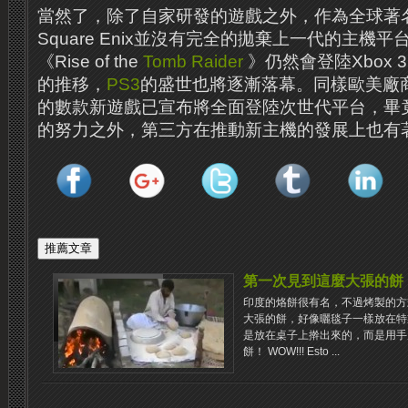
當然了，除了自家研發的遊戲之外，作為全球著
Square Enix並沒有完全的拋棄上一代的主機
《Rise of the
Tomb Raider
》仍然會登陸Xbox 
的推移，
PS3
的盛世也將逐漸落幕。同樣歐美廠商Be
的數款新遊戲已宣布將全面登陸次世代平台，畢
的努力之外，第三方在推動新主機的發展上也有
第一次見到這麼大張的餅
印度的烙餅很有名，不過烤製的方
大張的餅，好像曬毯子一樣放在特
是放在桌子上擀出來的，而是用手
餅！ WOW!!! Esto ...