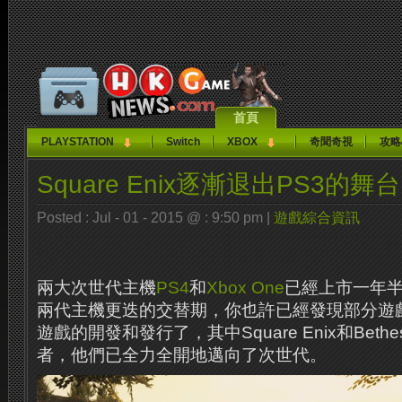
首頁
PLAYSTATION
Switch
XBOX
奇聞奇視
攻略
Square Enix逐漸退出PS3的舞台
Posted : Jul - 01 - 2015 @ : 9:50 pm |
遊戲綜合資訊
兩大次世代主機
PS4
和
Xbox One
已經上市一年
兩代主機更迭的交替期，你也許已經發現部分遊
遊戲的開發和發行了，其中Square Enix和Bet
者，他們已全力全開地邁向了次世代。