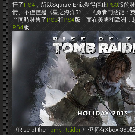
擇了
PS4
，所以Square Enix覺得停止
PS3
版的
情。不僅僅是《星之海洋5》，《勇者鬥惡龍：
區同時發售了
PS3
和
PS4
版。而在美國和歐洲，
PS4
版。
《Rise of the
Tomb Raider
》仍將有Xbox 360