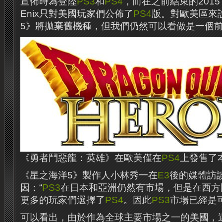
宣佈時為登陸
PS3
和
PS4
，而在之前結束的201
Enix只對美國玩家們公佈了
PS4
版。對歐美區來
5》將拋棄舊機種，但我們仍然可以看做是一個
《勇者鬥惡龍：英雄》在歐美僅在
PS4
上發售了
《星之海洋5》製作人小林秀一在
E3
後的媒體訪
因：“
PS3
在日本和亞洲仍然有市場，但是在西方
更多的玩家們選擇了
PS4
。因此
PS3
市場已經是
可以看出，由於作為全球主要市場之一的美國，