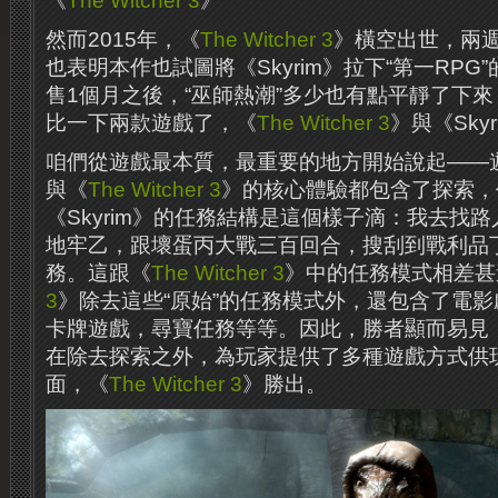
《
The Witcher 3
》
然而2015年，《
The Witcher 3
》橫空出世，兩週
也表明本作也試圖將《Skyrim》拉下“第一RP
售1個月之後，“巫師熱潮”多少也有點平靜了下
比一下兩款遊戲了，《
The Witcher 3
》與《Sky
咱們從遊戲最本質，最重要的地方開始說起——遊戲
與《
The Witcher 3
》的核心體驗都包含了探索，
《Skyrim》的任務結構是這個樣子滴：我去找
地牢乙，跟壞蛋丙大戰三百回合，搜刮到戰利品
務。這跟《
The Witcher 3
》中的任務模式相差甚
3
》除去這些“原始”的任務模式外，還包含了電
卡牌遊戲，尋寶任務等等。因此，勝者顯而易見
在除去探索之外，為玩家提供了多種遊戲方式供
面，《
The Witcher 3
》勝出。