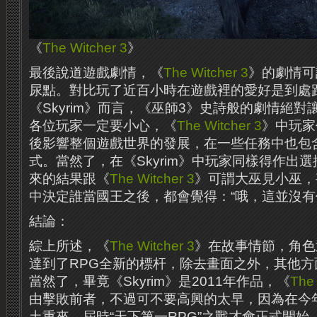
《
The Witcher 3
》
最後說道遊戲劇情，《
The Witcher 3
》的劇情可
尿點。對比玩了近百小時在遊戲裡的愛好是到處
《Skyrim》而言，《巫師3》史詩般的劇情絕
各位玩家一定要小心，《
The Witcher 3
》中玩家
後影響整個遊戲世界的發展，在一些任務中也包
式。當然了，在《Skyrim》中玩家同樣得作出
來的結果跟《
The Witcher 3
》可謂大巫見小巫，甚
中決定誰當國王之後，都會覺得：“哦，這並沒有
結論：
綜上所述，《
The Witcher 3
》在故事情節，角色
達到了RPG全新的標杆，除去畫面之外，其他
當然了，畢竟《Skyrim》是2011年作品，《
The 
由擊敗前者，不過可不要高興的太早，因為在今年末《
土重來，屆時“天下第一RPG”之戰才會正式開始