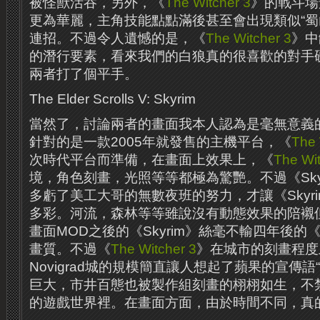
被怪獸活吞，另外，《
The Witcher 3
》的戰斗場景
更為華麗，主角技能點點滿後甚至會出現類似“蜀
連招。不過令人遺憾的是，《
The Witcher 3
》中
的潛行要素，看來我們的白狼真的很喜歡的對手
兩者打了個平手。
The Elder Scrolls V: Skyrim
當然了，討論兩者的畫面我本人認為是毫無意義的，
針對的是一款2005年就發售的主機平台，《
The 
次時代平台而準備，在畫面上效果上，《
The Wit
境，角色刻畫，光照等等都極為驚艷。不過《Sky
多虧了美工大哥的無數夜班的努力，才讓《Skyr
多彩。河流，森林等等雖說沒有動態效果的陪襯
畫面MOD之後的《Skyrim》絲毫不輸四年後的
畫質。不過《
The Witcher 3
》在城市的刻畫程度
Novigrad城的規模簡直讓人想起了蘋果的宣傳語
巨大，市井百態也被製作組刻畫的栩栩如生，不
的遊戲世界裡。在畫面方面，由於時間不同，真