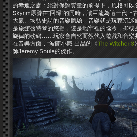
的幸運之處：絕對保證質量的前提下，風格可以
Skyrim原聲在“回歸”的同時，讓巨龍為這一代
大氣、恢弘史詩的音樂體驗。音樂就是玩家沉迷
是旅館魯特琴的悠揚，還是地牢裡的陰冷，抑或
旋律的磅礴……玩家會自然而然代入遊戲和音樂
在音樂方面，“波蘭小廠”出品的《
The Witcher 3
師Jeremy Soule的傑作。