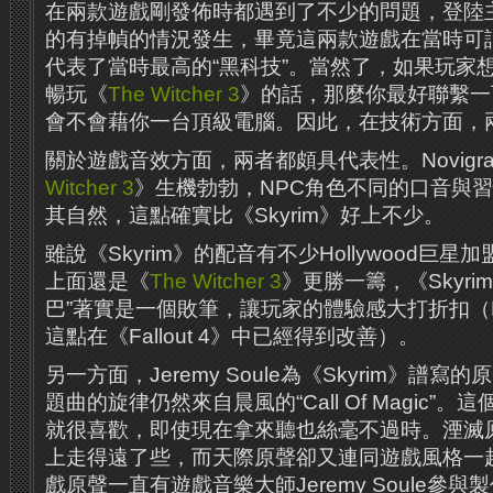
在兩款遊戲剛發佈時都遇到了不少的問題，登陸
的有掉幀的情況發生，畢竟這兩款遊戲在當時可
代表了當時最高的“黑科技”。當然了，如果玩家想
暢玩《
The Witcher 3
》的話，那麼你最好聯繫一
會不會藉你一台頂級電腦。因此，在技術方面，
關於遊戲音效方面，兩者都頗具代表性。Novigr
Witcher 3
》生機勃勃，NPC角色不同的口音與
其自然，這點確實比《Skyrim》好上不少。
雖說《Skyrim》的配音有不少Hollywood巨
上面還是《
The Witcher 3
》更勝一籌，《Skyri
巴”著實是一個敗筆，讓玩家的體驗感大打折扣（Be
這點在《Fallout 4》中已經得到改善）。
另一方面，Jeremy Soule為《Skyrim》譜
題曲的旋律仍然來自晨風的“Call Of Magic”
就很喜歡，即使現在拿來聽也絲毫不過時。湮滅
上走得遠了些，而天際原聲卻又連同遊戲風格一
戲原聲一直有遊戲音樂大師Jeremy Soule參