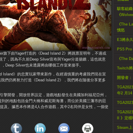
駭客組織公
《Wolve
《The L
憤怒
E3將永
PS5 Pr
r旗下由Yager打造的《Dead Island 2》將跳票至明年，不過或
《The D
因為不久前Deep Silver宣布與Yager分道揚鑣，這也就意
 2》，Deep Silver也未透露將由哪個工作室來接手。
Twitc
Dead Island》的忠實玩家帶來新作，在經過慎重的考慮我們現在宣
開發者：
我們仍將努力打造《Dead Island 2》，我們將在隨後分享更多
TGA2023
年2 月1
l Engine 4引擎開發，開放世界設定，遊戲地點發生在美國加利福尼亞州，
有“島”，提到的地點包括金門大橋和威尼斯海灘，而位於美國三藩市的惡
TGA20
a島嶼都沒有提及。據悉本作將是4人合作遊戲，其中2名同伴是女性，一個使
TGA2023
II 》定
Steam上