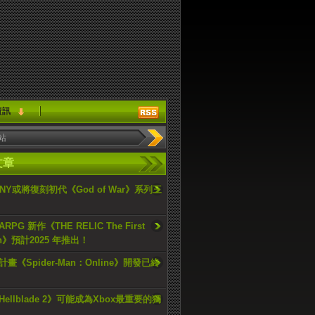
資訊
文章
ONY或將復刻初代《God of War》系列三
PG 新作《THE RELIC The First
an》預計2025 年推出！
畫《Spider-Man：Online》開發已終
ellblade 2》可能成為Xbox最重要的獨