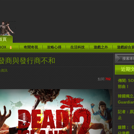
首頁
BOX
奇聞奇視
攻略心得
生活科技
遊戲之外
遊戲綜合
2》開發商與發行商不和
近期
合資訊
點閱
702
傳聞: S
部曲！
韓國獨立AR
Guardi
記者：原計
止
媒體：《H
佔遊戲