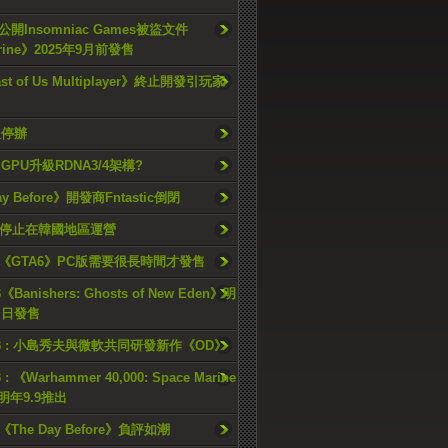
開Insomniac Games被盜文件
rine》2025年9月前發售
ast of Us Multiplayer》終止開發引玩家
久停辦
o GPU升級RDNA3/4架構?
ay Before》開發商Fntastic倒閉
h將停止在韓國地區運營
《GTA6》PC版需要很長時間才發售
《Banishers: Ghosts of New Eden》明
4 日發售
23 : 小島秀夫與微軟共同研發新作《OD》
 : 《Warhammer 40,000: Space Marine
檔明年9.9推出
《The Day Before》負評如潮