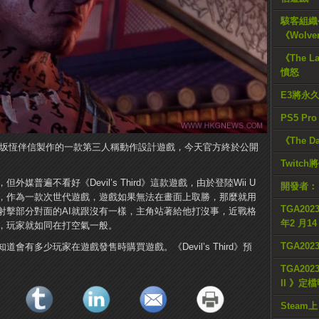
駭客組織公
《Wolve
《The L
憤怒
E3將永
PS5 Pr
《The D
 Gaiden之父坂恆伴信製作的一款第三人稱動作設計遊戲，今天官方終於公開
Twitc
普遍不看好《Devil’s Third》這款遊戲，由於登陸Wii U
開發者：
，作為一款次世代遊戲，遊戲如果無法在畫面上取勝，那麼就用
TGA2023
射擊部分對面的AI就跟沒有一樣，主角站著給他打沒事，近戰格
年2 月1
，玩家就如同在打空氣一般。
TGA20
有多少玩家在遊戲發售時購買遊戲。《Devil’s Third》預
TGA2023
II 》定
Steam上