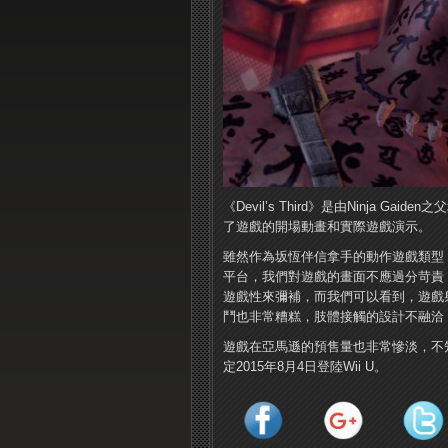
《Devil’s Third》是由Ninja
了遊戲的開場動畫和實際遊戲演示。
雖然作為坂恆伴信拿手的動作遊戲類型，但外媒
平台，我們對遊戲的畫面不應過分苛責
遊戲性來彌補，而我們可以看到，遊戲
鬥也非常糟糕，肢體接觸的設計不融洽
遊戲在亞馬遜的預售量也非常慘淡，不知道會
定2015年8月4日登陸Wii U。