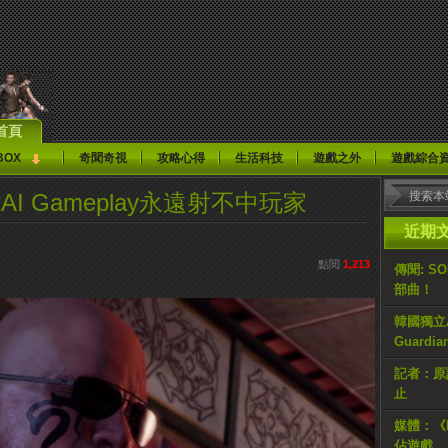
首頁
BOX
奇聞奇視
攻略心得
生活科技
遊戲之外
遊戲綜合
》低能AI Gameplay永遠射不中玩家
近期
點閱
1,213
傳聞: S
部曲！
韓國獨立AR
Guardi
記者：原計
止
媒體：《H
佔遊戲