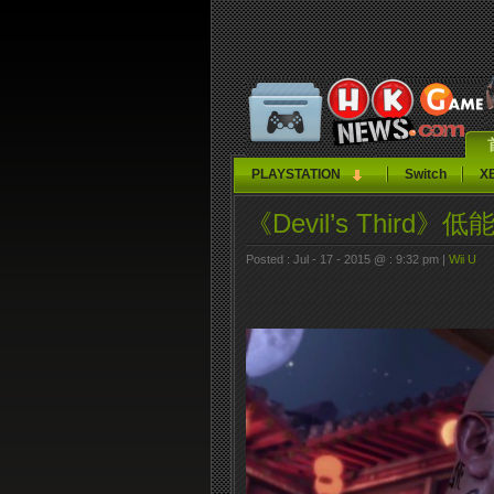
PLAYSTATION
Switch
X
《Devil’s Third
Posted : Jul - 17 - 2015 @ : 9:32 pm |
Wii U