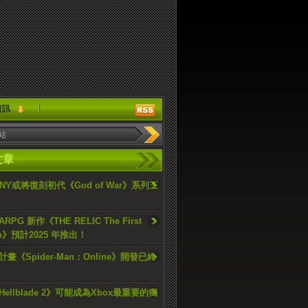
資訊
文章
ONY或將復刻初代《God of War》系列三
PG 新作《THE RELIC The First
an》預計2025 年推出！
畫《Spider-Man：Online》開發已終
ellblade 2》可能成為Xbox最重要的獨