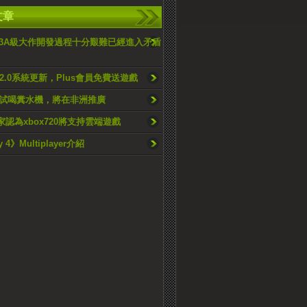
文章
3A級大作開發過程十分艱難已經進入矛盾
2.0系統更新，Plus會員免費送遊戲
試喝糞水機，將在非洲推廣
家認為xbox720將支持雲端遊戲
y 4》Multiplayer介紹