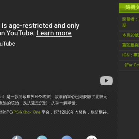
隨機
開發者：
期
本月20號
蓋茨親身
IGN：專
《Far Cr
olution》是一款開放世界FPS遊戲，故事的重心已經脫離了北韓元
嚴酷的統治，反抗還是沉默，抗爭一觸即發。
將登陸PC/
PS4
/
Xbox One
平台，預計2016年內發售，敬請期待。