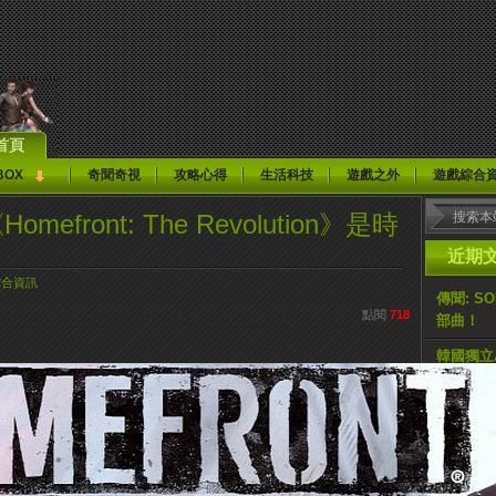
首頁
BOX
奇聞奇視
攻略心得
生活科技
遊戲之外
遊戲綜合
omefront: The Revolution》是時
近期
綜合資訊
傳聞: S
點閱
718
部曲！
韓國獨立AR
Guardi
記者：原計
止
媒體：《H
佔遊戲