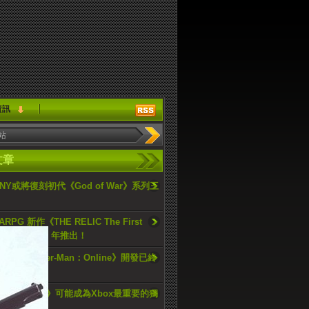
資訊
文章
ONY或將復刻初代《God of War》系列三
PG 新作《THE RELIC The First
an》預計2025 年推出！
畫《Spider-Man：Online》開發已終
ellblade 2》可能成為Xbox最重要的獨