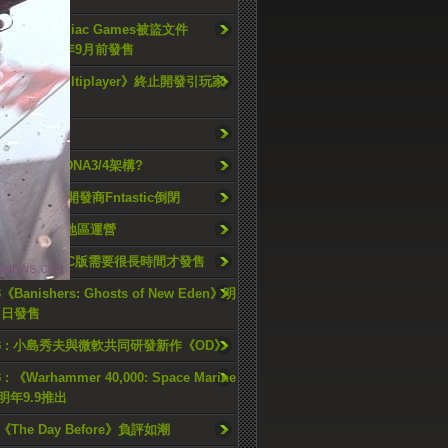
開Insomniac Games被盜文件
rine》2025年9月前發售
ast of Us Multiplayer》終止開發引玩家
久停辦
o GPU升級RDNA3/4架構?
ay Before》開發商Fntastic倒閉
h將停止在韓國地區運營
《GTA6》PC版需要很長時間才發售
《Banishers: Ghosts of New Eden》明
4 日發售
23 : 小島秀夫與微軟共同研發新作《OD》
 : 《Warhammer 40,000: Space Marine
檔明年9.9推出
《The Day Before》負評如潮