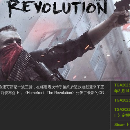
駭客組織公
《Wolve
《The L
憤怒
E3將永
PS5 Pr
《The D
Twitc
開發者：
TGA2023
tion》的開發命運可謂是一波三折，在經過幾次轉手後終於這款遊戲迎來了正
年2 月1
上，《Homefront: The Revolution》公佈了最新的CG
TGA20
TGA2023
II 》定
Steam上