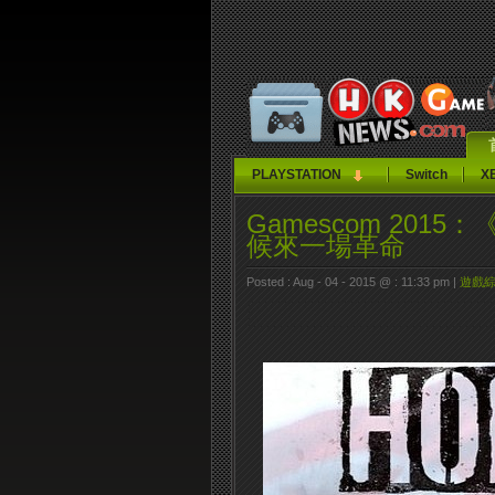
PLAYSTATION
Switch
X
Gamescom 2015：《H
候來一場革命
Posted : Aug - 04 - 2015 @ : 11:33 pm |
遊戲