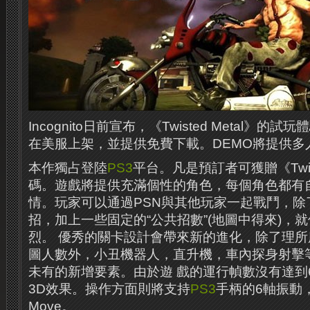
Incognito日前宣布，《Twisted Metal》的
在美服上架，並提供免費下載。DEMO將提供多
本作獨占登陸
PS3
平台。凡是預訂者可獲贈《Twist
碼。遊戲將提供充滿個性的角色，每個角色都有
情。玩家可以通過PSN與其他玩家一起戰鬥，除
招，加上一些固定的“公共招數”(地圖中得來)，
烈。 優秀的關卡設計會帶來新的進化，除了理
圖人數外，小丑機器人，直升機，車內探身射擊
未有的新增要素。由於遊 ​​戲的運行幀數沒有達
3D效果。操作方面則將支持
PS3
手柄的6軸振動
Move。