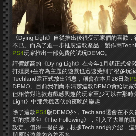
《Dying Light》自從推出後很受玩家們的喜
不已。而為了進一步推廣這款產品，製作商Techl
PS4
玩家推出一部免費的試玩DEMO。
評價頗高的《Dying Light》在今年1月就正
打殭屍+生存為主題的遊戲也迅速受到了很多玩
Techland還正式放出消息，稱會在本月26日為
P
DEMO。目前我們尚不清楚這款DEMO會給玩
但相信對這款遊戲感興趣的玩家至少可以在那時免費
Light》中那危機四伏的夜晚的樂趣。
除了這款
PS4
版DEMO外，Techland還會在
新的擴展包《The Following》，引入了大量
設定。值得一提的是，根據Techland的介紹，
與原版遊戲內容差不多。