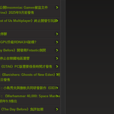
開Insomniac Games被盜文件
rine》2025年9月前發售
ast of Us Multiplayer》終止開發引玩家
久停辦
o GPU升級RDNA3/4架構?
ay Before》開發商Fntastic倒閉
h將停止在韓國地區運營
《GTA6》PC版需要很長時間才發售
《Banishers: Ghosts of New Eden》明
4 日發售
23 : 小島秀夫與微軟共同研發新作《OD》
 : 《Warhammer 40,000: Space Marine
檔明年9.9推出
《The Day Before》負評如潮