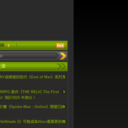
資訊
文章
ONY或將復刻初代《God of War》系列三
PG 新作《THE RELIC The First
an》預計2025 年推出！
畫《Spider-Man：Online》開發已終
ellblade 2》可能成為Xbox最重要的獨