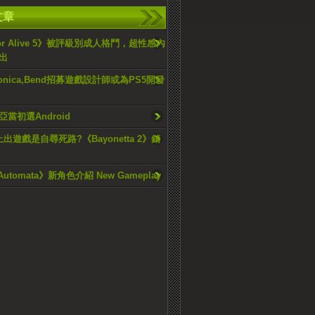
文章
 or Alive 5》被評級別成人格鬥，超性感內
出
 Monica,Bend招募遊戲設計師或為PS5開發
當初選Android
U上出遊戲是自尋死路?《Bayonetta 2》銷
 Automata》新角色介紹 New Gameplay