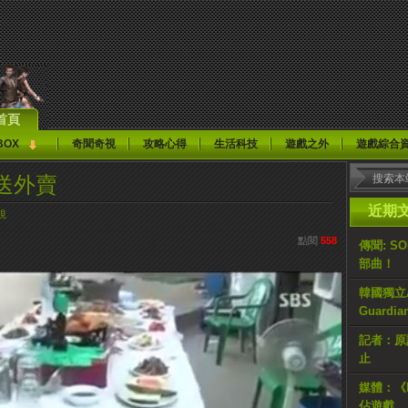
首頁
BOX
奇聞奇視
攻略心得
生活科技
遊戲之外
遊戲綜合
送外賣
近期
視
點閱
558
傳聞: S
部曲！
韓國獨立AR
Guardi
記者：原計
止
媒體：《H
佔遊戲