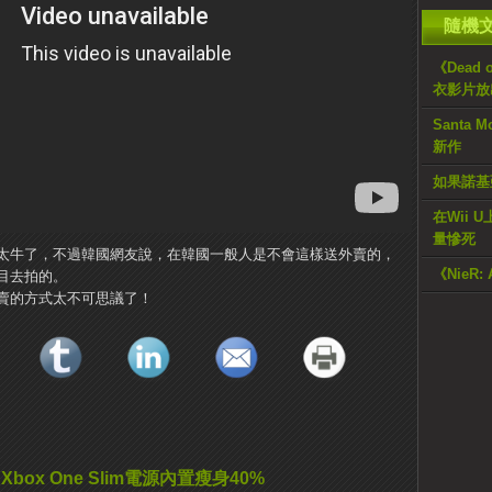
隨機
《Dead
衣影片放
Santa
新作
如果諾基亞
在Wii 
量慘死
太牛了，不過韓國網友說，在韓國一般人是不會這樣送外賣的，
《NieR:
目去拍的。
賣的方式太不可思議了！
Xbox One Slim電源內置瘦身40%