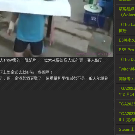
駭客組織公
《Wolve
《The L
憤怒
E3將永
PS5 Pr
《The D
SBS真人show裏的一段影片，一位大叔要給客人送外賣，客人點了一
Twitc
頭上整桌送去就好啦，多簡單！
了，頂一桌酒菜酒更難了，這重量和平衡感都不是一般人能做到
開發者：
TGA2023
年2 月1
TGA20
TGA2023
II 》定
Steam上