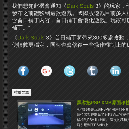
我們想趁此機會通知《
Dark Souls
3》的玩家，他
發布之前體驗到這款遊戲。國際版遊戲目前多人
含首日補丁內容，首日補丁會優化遊戲。玩家可以
補丁。”
《
Dark Souls
3》首日補丁將帶來300多處改動
使幀數更穩定，同時也會修復一些操作機制上的b
黑客把PSP XMB界面移植到
相信只要是玩過PSP的用戶都不會對著
這位黑客也開始了對PSVita的“研
移植到PSV ita上面。 這次的移植
塊引用到了PSVita上。...