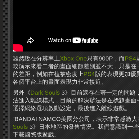
雖然說在分辨率上
Xbox One
只有900P，而
PS4
較演示來看二者的畫面細節差別並不大，只是在
的差距，例如在植被密度上
PS4
版的表現更加優
各個平台上的畫面表現力非常接近。
另外《
Dark Souls
3》目前還存在著一定的問題
法進入離線模式，目前的解決辦法是在標題畫面中，
選擇網絡選項啟動設定，最後進入離線遊戲。
“BANDAI NAMCO美國分公司，表示非常感激
Souls
3》日本地區的發售情況。我們意識到一
下載國際版遊戲。