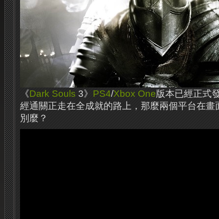
《
Dark Souls
3》
PS4
/
Xbox One
版本已經正式
經通關正走在全成就的路上，那麼兩個平台在畫
別麼？