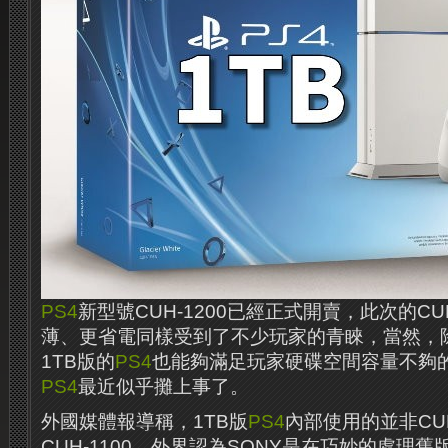
PS4
新型號CUH-1200已經正式開賣，此次的CU
薄、更省電同樣受到了不少玩家的青睞，當然，除了
1TB版的
PS4
也能夠滿足玩家硬碟空間容量不夠的
PS4
最近似乎攤上事了。
外國媒體報導稱，1TB版
PS4
內部使用的並非CUH
CUH-1100，外界認為SONY是在巧妙的處理