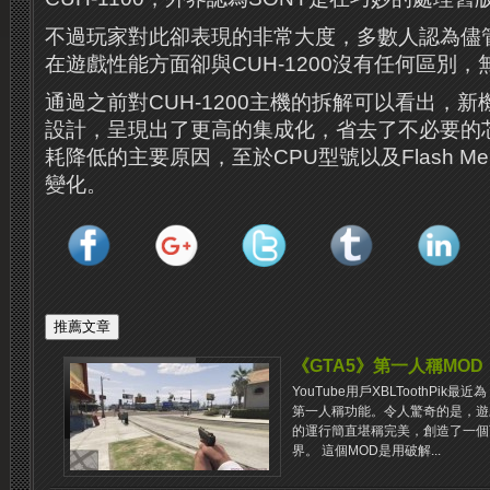
不過玩家對此卻表現的非常大度，多數人認為儘
在遊戲性能方面卻與CUH-1200沒有任何區別，
通過之前對CUH-1200主機的拆解可以看出，
設計，呈現出了更高的集成化，省去了不必要的
耗降低的主要原因，至於CPU型號以及Flash M
變化。
《GTA5》第一人稱MOD
YouTube用戶XBLToothPik
第一人稱功能。令人驚奇的是，遊
的運行簡直堪稱完美，創造了一個
界。 這個MOD是用破解...