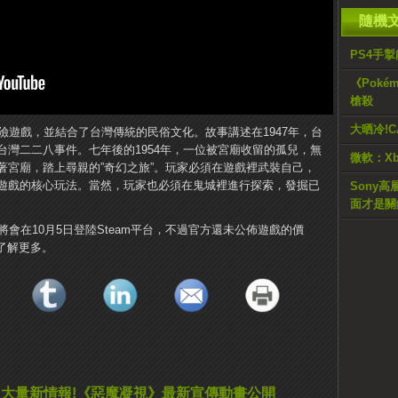
隨機
PS4手
《Pok
槍殺
大晒冷!C
冒險遊戲，並結合了台灣傳統的民俗文化。故事講述在1947年，台
灣二二八事件。七年後的1954年，一位被宮廟收留的孤兒，無
微軟：Xb
著宮廟，踏上尋親的”奇幻之旅”。玩家必須在遊戲裡武裝自己，
遊戲的核心玩法。當然，玩家也必須在鬼城裡進行探索，發掘已
Sony高
面才是關
將會在10月5日登陸Steam平台，不過官方還未公佈遊戲的價
店了解更多。
大量新情報!《惡魔凝視》最新宣傳動畫公開