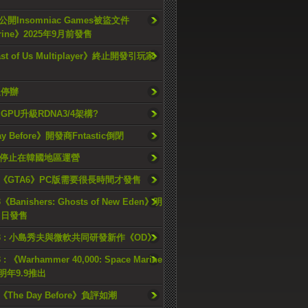
開Insomniac Games被盜文件
rine》2025年9月前發售
ast of Us Multiplayer》終止開發引玩家
久停辦
o GPU升級RDNA3/4架構?
ay Before》開發商Fntastic倒閉
h將停止在韓國地區運營
《GTA6》PC版需要很長時間才發售
《Banishers: Ghosts of New Eden》明
4 日發售
23 : 小島秀夫與微軟共同研發新作《OD》
 : 《Warhammer 40,000: Space Marine
檔明年9.9推出
《The Day Before》負評如潮