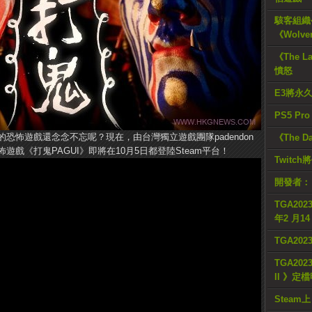
駭客組織公
《Wolve
《The L
憤怒
E3將永
PS5 Pr
恐怖遊戲還念念不忘呢？現在，由台灣獨立遊戲團隊padendon
《The D
戲《打鬼PAGUI》即將在10月5日都登陸Steam平台！
Twitc
開發者：
TGA2023
年2 月1
TGA20
TGA2023
II 》定
Steam上