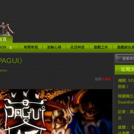
首頁
BOX
奇聞奇視
攻略心得
生活科技
遊戲之外
遊戲綜合
AGUI》
近期
ames
點閱
1,012
傳聞: S
部曲！
韓國獨立AR
Guardi
記者：原計
止
媒體：《H
佔遊戲