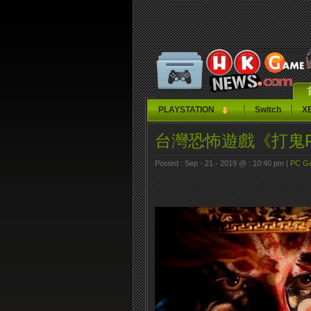
PLAYSTATION
Switch
X
台灣恐怖遊戲《打鬼P
Posted : Sep - 21 - 2019 @ : 10:40 pm |
PC G