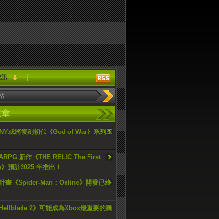
資訊
文章
ONY或將復刻初代《God of War》系列三
PG 新作《THE RELIC The First
an》預計2025 年推出！
畫《Spider-Man：Online》開發已終
ellblade 2》可能成為Xbox最重要的獨