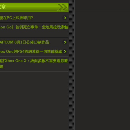
文章
掣能在PC上即插即用?
émon Go》首例死亡事件：危地馬拉玩家被
APCOM 8月1日公佈13款作品
ox One與PS4跨網連線一切準備就緒
層評Xbox One X：紙面參數不重要遊戲畫
鍵