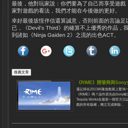
最後，他對玩家說：你們要為了自己而享受遊戲
家對遊戲的看法，我們才能在今後做的更好。
幸好最後坂恆伴信還算誠意，否則前面的言論足
已，《Devil’s Third》的確算不上優秀的作
到諸如《Ninja Gaiden 2》之流的出色ACT。
《RIME》開發商與Son
還記得在2013科隆遊戲展上驚鴻
《RIME》嗎？該作原先由Son
Tequila Works在最新一期官
戲的所有版權，獨立完成剩餘...