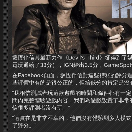
坂恆伴信其最新力作《Devil’s Third》卻得
電玩通給了33分），IGN給出3.5分，GameSp
在Facebook頁面，坂恆伴信對這些糟糕的評
些評價中有的是很公正的，但給低分的肯定是沒
“我相信測試者玩這款遊戲的時間和條件都有一
間內完整體驗遊戲內容，我們為遊戲設置了非常
信很多評測者沒有玩。”
“這實在是非常不幸的，他們沒有體驗到多人模
了評分。”