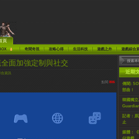
首頁
BOX
奇聞奇視
攻略心得
生活科技
遊戲之外
遊戲綜合
試範全面加強定制與社交
近期
綜合資訊
點閱
806
傳聞: S
部曲！
韓國獨立AR
Guardi
記者：原計
止
媒體：《H
佔遊戲