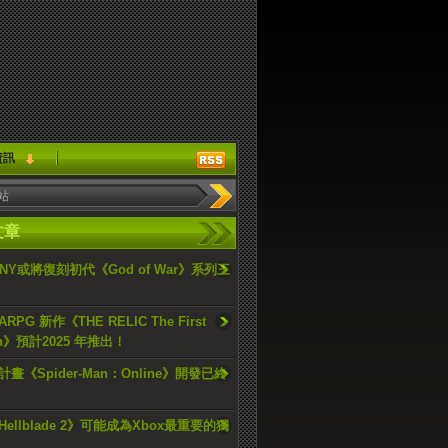
資訊
文章
ONY或將復刻初代《God of War》系列三
PG 新作《THE RELIC The First
an》預計2025 年推出！
畫《Spider-Man：Online》開發已終
ellblade 2》可能成為Xbox最重要的獨