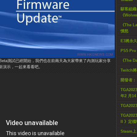
駭客組織公
《Wolve
《The L
憤怒
E3將永
PS5 Pr
《The D
的Beta測試已經開始，我們也在前兩天為大家帶來了內測玩家分享
新演示，一起來看看吧。
Twitc
開發者：
TGA2023
年2 月1
TGA20
TGA2023
II 》定
Steam上