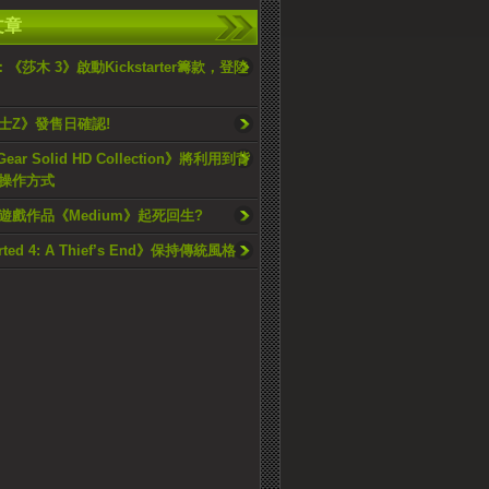
文章
5：《莎木 3》啟動Kickstarter籌款，登陸
士Z》發售日確認!
Gear Solid HD Collection》將利用到背
操作方式
遊戲作品《Medium》起死回生?
rted 4: A Thief’s End》保持傳統風格