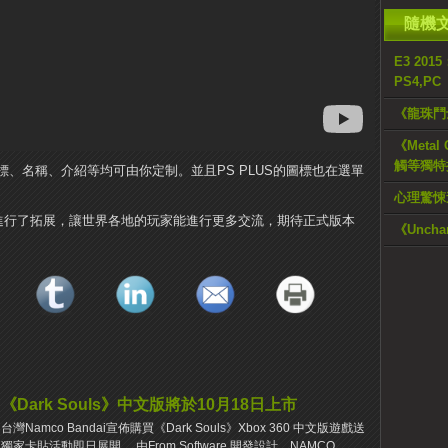
隨機
E3 201
PS4,PC
《龍珠鬥
《Metal 
觸等獨特
、名稱、介紹等均可由你定制。並且PS PLUS的圖標也在選單
心理驚悚
統進行了拓展，讓世界各地的玩家能進行更多交流，期待正式版本
《Uncha
《Dark Souls》中文版將於10月18日上市
台灣Namco Bandai宣佈購買《Dark Souls》Xbox 360 中文版遊戲送
獨家卡貼活動即日展開。 由From Software 開發設計、NAMCO