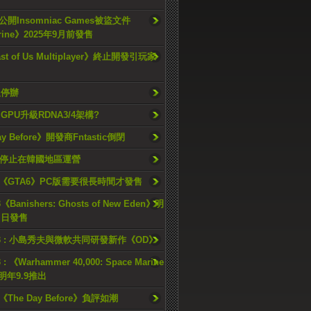
開Insomniac Games被盜文件
rine》2025年9月前發售
ast of Us Multiplayer》終止開發引玩家
久停辦
o GPU升級RDNA3/4架構?
ay Before》開發商Fntastic倒閉
h將停止在韓國地區運營
《GTA6》PC版需要很長時間才發售
《Banishers: Ghosts of New Eden》明
4 日發售
23 : 小島秀夫與微軟共同研發新作《OD》
 : 《Warhammer 40,000: Space Marine
檔明年9.9推出
《The Day Before》負評如潮