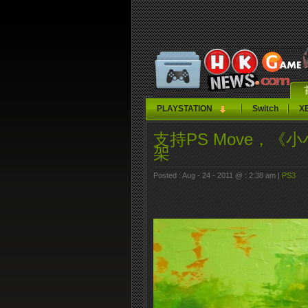
PLAYSTATION
Switch
X
支持PS Move，《
架
Posted : Aug - 24 - 2011 @ : 2:38 am |
PS3