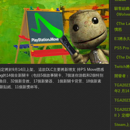
駭客組織公
《Wolve
《The L
憤怒
E3將永
PS5 Pr
《The D
Twitc
預定將於9月14日上架。
這款DLC主要將新增支 ​​持PS Move體感
akeling的14個全新關卡（包括5個故事關卡、7個迷你游戲和2個特別
開發者：
曲目、32個新音效、17個新樂器、 1個新關卡背景、18個新素
TGA2023
個新貼紙、11個新獎杯等。
年2 月1
TGA20
TGA2023
II 》定
Steam上