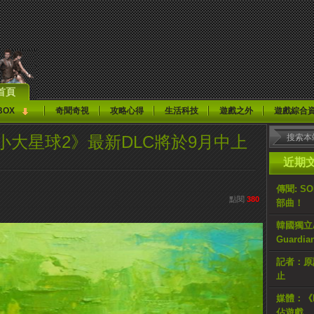
首頁
BOX
奇聞奇視
攻略心得
生活科技
遊戲之外
遊戲綜合
小小大星球2》最新DLC將於9月中上
近期
傳聞: S
點閱
380
部曲！
韓國獨立AR
Guardi
記者：原計
止
媒體：《H
佔遊戲