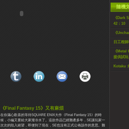
隨機
《Dark
42：10
《Uncha
日工程師
《Metal 
提供試玩
Kotaku
《Final Fantasy 15》又有麻煩
在你滿心歡喜的等待SQUARE ENIX大作《Final Fantasy 15》的時
候，小編又要給大家潑冷水了。這款作品已經難產多年，SE讓玩家一
次次的陷入絕望，即便到了現在，SE也沒有正式公佈該作的意思。難