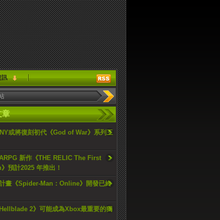
資訊
文章
ONY或將復刻初代《God of War》系列三
PG 新作《THE RELIC The First
an》預計2025 年推出！
畫《Spider-Man：Online》開發已終
ellblade 2》可能成為Xbox最重要的獨