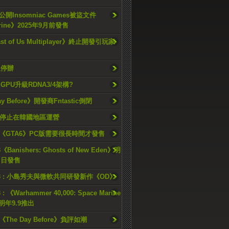
開Insomniac Games被盜文件
rine》2025年9月前發售
ast of Us Multiplayer》終止開發引玩家
久停辦
o GPU升級RDNA3/4架構?
ay Before》開發商Fntastic倒閉
h將停止在韓國地區運營
《GTA6》PC版需要很長時間才發售
《Banishers: Ghosts of New Eden》明
4 日發售
23 : 小島秀夫與微軟共同研發新作《OD》
 : 《Warhammer 40,000: Space Marine
檔明年9.9推出
《The Day Before》負評如潮