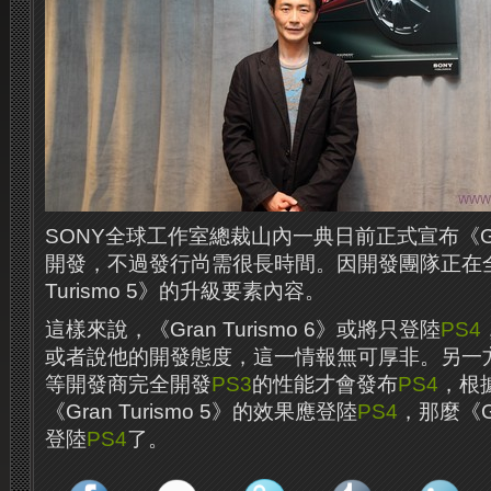
SONY全球工作室總裁山內一典日前正式宣布《Gran 
開發，不過發行尚需很長時間。
因開發團隊正在全
Turismo 5》的升級要素內容。
這樣來說，《Gran Turismo 6》或將只登陸
PS4
或者說他的開發態度，這一情報無可厚非。
另一
等開發商完全開發
PS3
的性能才會發布
PS4
，根
《Gran Turismo 5》的效果應登陸
PS4
，那麼《Gr
登陸
PS4
了。