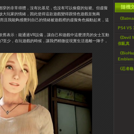
隨機
都穿的非常得體，沒有比基尼，也沒有可以偷窺的短裙。但虛擬
放大玩家的情緒，因此使得這款遊戲變得跟情色遊戲並無兩
《Batma
，而且我能夠感覺到自己的情緒被遊戲裡的虛擬角色煽動起來，這
PS4 VS
依舊表示：能通過VR設備，讓自己和遊戲中這麼漂亮的女士互動
《Devil 
的?至少，在玩遊戲的時候，讓我們稍微從現實生活逃離一陣子，
假亂真
《BioHa
Emble
《忍者龜: 