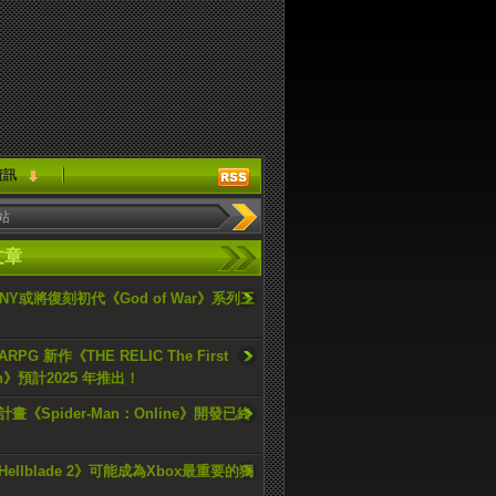
資訊
文章
ONY或將復刻初代《God of War》系列三
PG 新作《THE RELIC The First
an》預計2025 年推出！
畫《Spider-Man：Online》開發已終
ellblade 2》可能成為Xbox最重要的獨