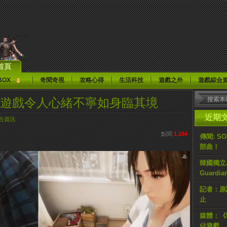
首頁
BOX
奇聞奇視
攻略心得
生活科技
遊戲之外
遊戲綜合
愛遊戲令人心緒不寧如身臨其境
近期
合資訊
點閱
1,164
傳聞: S
部曲！
韓國獨立AR
Guardi
記者：原計
止
媒體：《H
佔遊戲