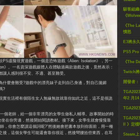
駭客組織公
《Wolve
《The L
憤怒
E3將永
PS5 Pr
擬現實遊戲，一個是恐怖遊戲《Alien: Isolation》，另一
《The D
esson》。一名資深遊戲媒體人在體驗過兩款遊戲之後，竟然表示：
Twitc
都讓人感到很不安、不適、甚至難受。
開發者：
為什麼會難受?遊戲中的漂亮妹子走到自己身邊，對自己拋媚
嗎?
TGA2023
年2 月1
現實生活裡有個陌生女人無緣無故就靠你如此之近，這不是很詭
TGA20
家要扮演一個老師，給一個非常漂亮的女學生做私人輔導。故事開始的時
TGA2023
後會坐在你旁邊，然後開始閱讀教材。接下來，女學生就會慢慢靠
II 》定
師，你會怎麼讀這個詞呢?”然後她會把書本放到你面前，用一種
之後，這個女學生可能還會靠你很近，然後彎腰拾些東西，在耳
Steam上