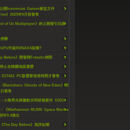
開Insomniac Games被盜文件
rine》2025年9月前發售
ast of Us Multiplayer》終止開發引玩家
久停辦
o GPU升級RDNA3/4架構?
ay Before》開發商Fntastic倒閉
h將停止在韓國地區運營
《GTA6》PC版需要很長時間才發售
《Banishers: Ghosts of New Eden》明
4 日發售
23 : 小島秀夫與微軟共同研發新作《OD》
 : 《Warhammer 40,000: Space Marine
檔明年9.9推出
《The Day Before》負評如潮