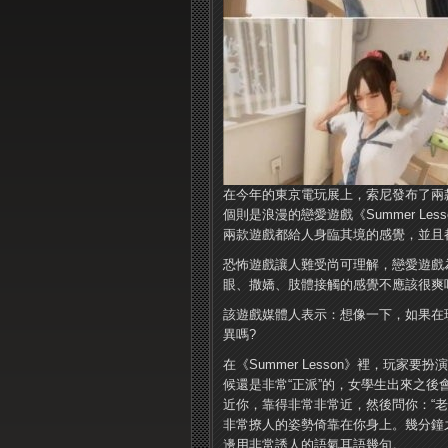
在今年的東京電玩展上，索尼發布了兩款PS虛
個則是浪漫的戀愛遊戲《Summer L
兩款遊戲都給人身臨其境的感覺，並且
恐怖遊戲讓人難受尚可理解，戀愛遊戲
眼、撒嬌、肢體接觸的感覺不應該很爽
該遊戲媒體人表示：想像一下，如果在
異嗎?
在《Summer Lesson》裡，玩
候還是非常“正派”的，女學生出來之
近你，靠得非常非常近，然後問你：“老
非常撩人的姿勢倚靠在你身上。幾分鐘
邊用非常誘人的語氣耳語幾句。