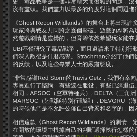
史。毒品戰爭是一個非常龐大而復雜的問題，沒
沒有盡頭。我們盡力以最多的角度對這個問題進行
《Ghost Recon Wildlands》的舞台上將
玩家將與戰友共同將之逐個擊破。遊戲的AI將為
然遊戲劇情是虛構的，但育碧依然希望玩家能在
UBI不僅研究了毒品戰爭，而且還請來了特別行
們深入敵後是什麼感覺。Strachman介紹了他
的反饋，以及這些專業人士的嚴肅態度。
“非常感謝Red Storm的Travis Getz，我
專員進行了諮詢。有些還在​​服役，有些已經退
相同，AFSOC（空軍特種兵）, DELTA（三角洲
MARSOC（陸戰隊特別行動組）, DEVGRU
的時候他們是不允許公佈自己背景和名字的，因
相信這款《Ghost Recon Wildlands》的
在開放的環境中根據自己的判斷選擇執行怎樣的