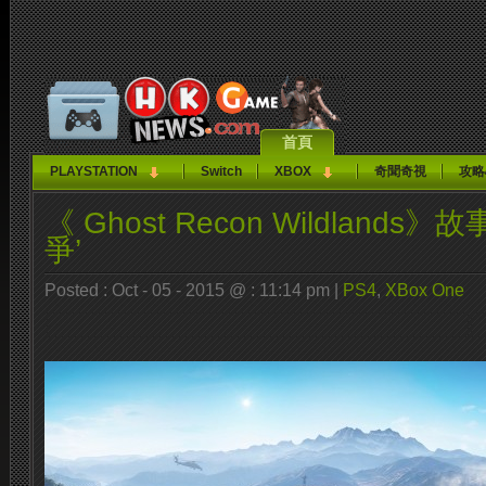
首頁
PLAYSTATION
Switch
XBOX
奇聞奇視
攻略
《 Ghost Recon Wildland
爭’
Posted : Oct - 05 - 2015 @ : 11:14 pm |
PS4
,
XBox One