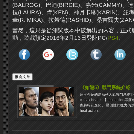
(BALROG)、巴迪(BIRDIE)、嘉米(CAMMY)、達
拉(LAURA)、肯(KEN)、神月卡琳(KARIN)、紐考利
華(R. MIKA)、拉希德(RASHID)、桑吉爾夫(ZAN
當然，這只是從測試版本中破解出的內容，正式
動，遊戲預定2016年2月16日登陸PC/
PS4
。
《如龍5》戰鬥系統介紹
這次介紹的是系列人氣戰鬥系統“heat
climax heat！ 【heat ac
也將得到進化。 壓倒性的魄力仍
heat action...