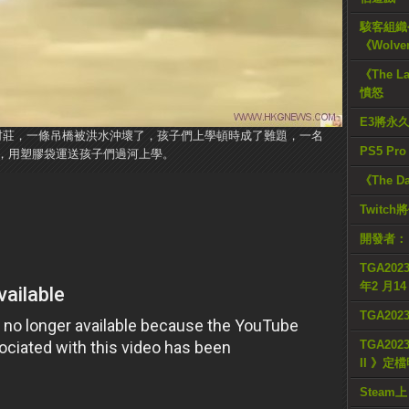
駭客組織公
《Wolve
《The L
憤怒
E3將永
g的村莊，一條吊橋被洪水沖壞了，孩子們上學頓時成了難題，一名
PS5 Pr
，用塑膠袋運送孩子們過河上學。
《The D
Twitc
開發者：
TGA2023
年2 月1
TGA20
TGA2023
II 》定
Steam上