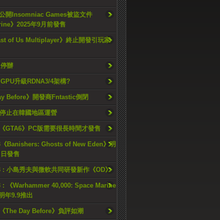
開Insomniac Games被盜文件
rine》2025年9月前發售
ast of Us Multiplayer》終止開發引玩家
久停辦
o GPU升級RDNA3/4架構?
ay Before》開發商Fntastic倒閉
h將停止在韓國地區運營
《GTA6》PC版需要很長時間才發售
《Banishers: Ghosts of New Eden》明
4 日發售
23 : 小島秀夫與微軟共同研發新作《OD》
 : 《Warhammer 40,000: Space Marine
檔明年9.9推出
《The Day Before》負評如潮