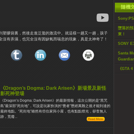
隨機
Sony:P
墮落的預兆
到塑膠袋裏，然後走進泛濫的激流中。就這樣一趟又一趟，孩子
東！
全沒有弄濕，也完全沒有因缺氧而喘息的現象，真是太神奇了！
SONY 
Santa 
Guardi
《GTA 
《Dragon’s Dogma: Dark Arisen》新場景及新怪
影死神登場
《Dragon’s Dogma: Dark Arisen》的最新情報，這次公開的是“黑咒
島”最深部“死街地”，可說是玩家扮演的“覺者”歷經萬難之後才能到達的
最終地點。“死街地”雖然有些住家與小屋，也有點點燈光，卻杳無人
跡，荒廢...