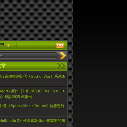
資訊
文章
ONY或將復刻初代《God of War》系列三
PG 新作《THE RELIC The First
an》預計2025 年推出！
畫《Spider-Man：Online》開發已終
ellblade 2》可能成為Xbox最重要的獨