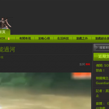
首頁
BOX
奇聞奇視
攻略心得
生活科技
遊戲之外
遊戲綜合
能過河
近期
奇視
點閱
806
傳聞: S
部曲！
韓國獨立AR
Guardi
記者：原計
止
媒體：《H
佔遊戲