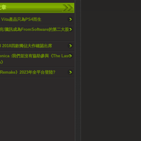
文章
S Vita產品只為PS4而生
!騰訊成為FromSoftware的第二大股
E3 2018四款獨佔大作確認出席
Monica :我們並沒有協助參與《The Last
an》
4 Remake》2023年全平台登陸?