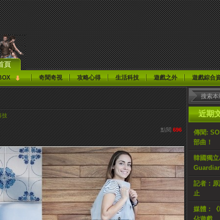
首頁
BOX
奇聞奇視
攻略心得
生活科技
遊戲之外
遊戲綜合
近期
科技
點閱
696
傳聞: S
部曲！
韓國獨立AR
Guardi
記者：原計
止
媒體：《H
佔遊戲