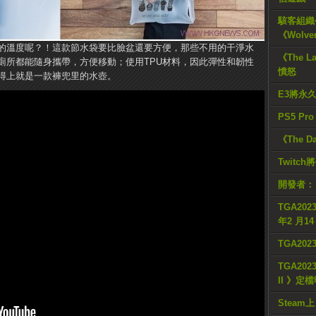
駭客組織公
《Wolve
的溫度呢？！這款節水袋要比臉盆還要方便，那些不用的干淨水
《The L
廁所都能隨身攜帶，方便移動；使用TPU材料，因此彈性和韌性
憤怒
得上就是一款褲兜里的水壺。
E3將永
PS5 Pr
《The D
Twitc
開發者：
TGA2023
年2 月1
TGA20
TGA2023
II 》定
Steam上