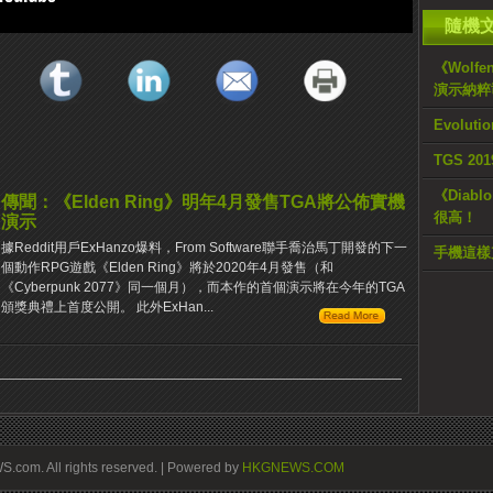
隨機
《Wolfen
演示納粹
Evoluti
TGS 2
《Diab
傳聞：《Elden Ring》明年4月發售TGA將公佈實機
很高！
演示
據Reddit用戶ExHanzo爆料，From Software聯手喬治馬丁開發的下一
手機這樣
個動作RPG遊戲《Elden Ring》將於2020年4月發售（和
《Cyberpunk 2077》同一個月），而本作的首個演示將在今年的TGA
頒獎典禮上首度公開。 此外ExHan...
om. All rights reserved. | Powered by
HKGNEWS.COM