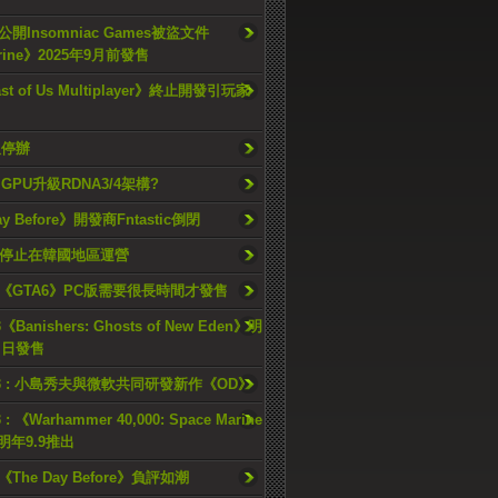
開Insomniac Games被盜文件
rine》2025年9月前發售
ast of Us Multiplayer》終止開發引玩家
久停辦
o GPU升級RDNA3/4架構?
ay Before》開發商Fntastic倒閉
h將停止在韓國地區運營
《GTA6》PC版需要很長時間才發售
《Banishers: Ghosts of New Eden》明
4 日發售
23 : 小島秀夫與微軟共同研發新作《OD》
 : 《Warhammer 40,000: Space Marine
檔明年9.9推出
《The Day Before》負評如潮