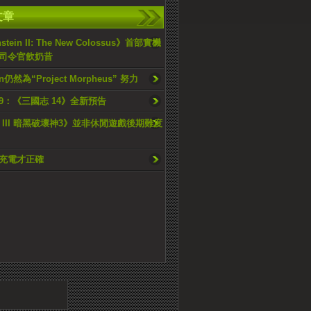
文章
stein II: The New Colossus》首部實機
司令官飲奶昔
on仍然為“Project Morpheus” 努力
019：《三國志 14》全新預告
lo III 暗黑破壞神3》並非休閒遊戲後期難度
充電才正確