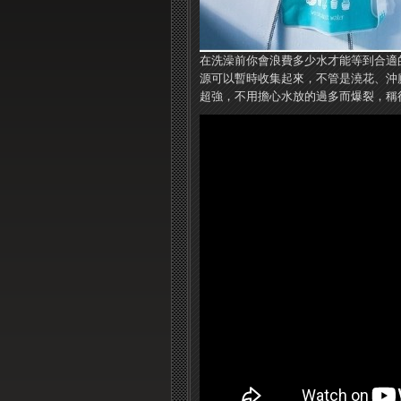
在洗澡前你會浪費多少水才能等到合適
源可以暫時收集起來，不管是澆花、沖
超強，不用擔心水放的過多而爆裂，稱