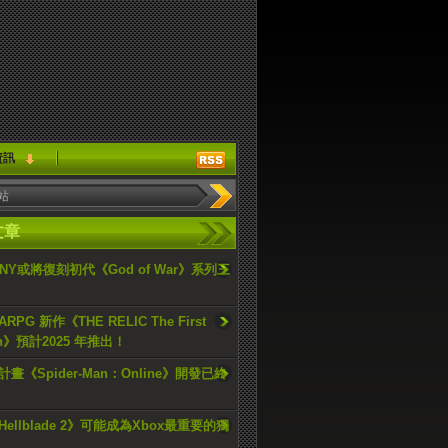
資訊
文章
ONY或將復刻初代《God of War》系列三
PG 新作《THE RELIC The First
an》預計2025 年推出！
畫《Spider-Man：Online》開發已終
ellblade 2》可能成為Xbox最重要的獨