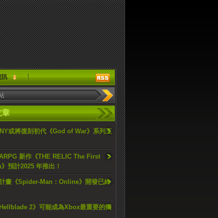
資訊
文章
ONY或將復刻初代《God of War》系列三
PG 新作《THE RELIC The First
an》預計2025 年推出！
畫《Spider-Man：Online》開發已終
ellblade 2》可能成為Xbox最重要的獨