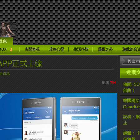
首頁
BOX
奇聞奇視
攻略心得
生活科技
遊戲之外
遊戲綜合
聊天APP正式上線
近期
合資訊
點閱
784
傳聞: S
部曲！
韓國獨立AR
Guardi
記者：原計
止
媒體：《H
佔遊戲