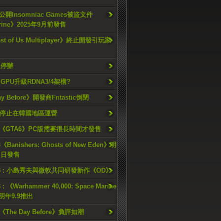
開Insomniac Games被盜文件
rine》2025年9月前發售
ast of Us Multiplayer》終止開發引玩家
久停辦
o GPU升級RDNA3/4架構?
ay Before》開發商Fntastic倒閉
h將停止在韓國地區運營
《GTA6》PC版需要很長時間才發售
《Banishers: Ghosts of New Eden》明
4 日發售
23 : 小島秀夫與微軟共同研發新作《OD》
 : 《Warhammer 40,000: Space Marine
檔明年9.9推出
《The Day Before》負評如潮