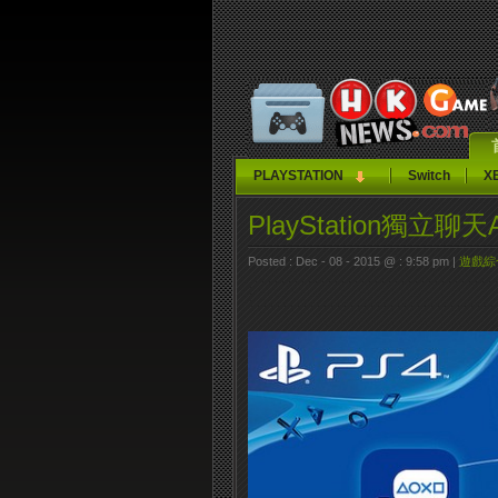
PLAYSTATION
Switch
X
PlayStation獨立
Posted : Dec - 08 - 2015 @ : 9:58 pm |
遊戲綜