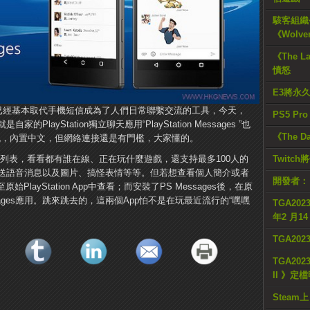
駭客組織公
《Wolve
《The L
憤怒
E3將永
訊App已經基本取代手機短信成為了人們日常聯繫交流的工具，今天，
PS5 Pr
ayStation獨立聊天應用“PlayStation Messages ”也
《The D
流，內置中文，但網絡連接還是有門檻，大家懂的。
看好友列表，看看都有誰在線、正在玩什麼遊戲，還支持最多100人的
Twitc
送語音消息以及圖片、搞怪表情等等。但若想查看個人簡介或者
開發者：
原始PlayStation App中查看；而安裝了PS Messages後，在原
sages應用。跳來跳去的，這兩個App怕不是在玩最近流行的“嘿嘿
TGA2023
年2 月1
TGA20
TGA2023
II 》定
Steam上