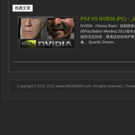
PS4 VS NVIDIA (P
NVIDIA 《Heavy Rain》遊戲開
的PlayStation Meeting 
臉部渲染技術，通過該技術我們看
像。 Quantic Dream...
Copyright © 2011-2021 www.HKGNEWS.com. All rights reserved. | Pow