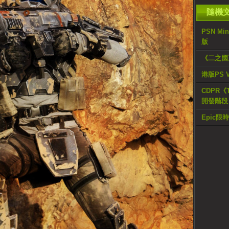
隨機
PSN M
版
《二之國
港版PS V
CDPR《
開發階段
Epic