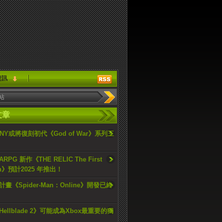
資訊
文章
ONY或將復刻初代《God of War》系列三
PG 新作《THE RELIC The First
an》預計2025 年推出！
畫《Spider-Man：Online》開發已終
ellblade 2》可能成為Xbox最重要的獨