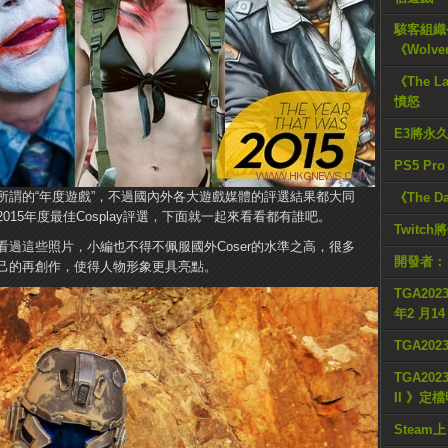
駭客組織公
《Wolve
《The L
憤怒
E3將永
PS5 Pr
所謂的“年度遊戲”，不過國內外各大遊戲媒體的評選結果都大同
《The D
2015年度最佳Cosplay評選，下面就一起來看看都有誰吧。
Twitc
過這些照片，小編也不得不佩服國外Coser的水準之高，很多
開發者：
己的再創作，使得人物形象更具亮點。
TGA2023
年2 月1
TGA20
TGA2023
II 》定
Steam上