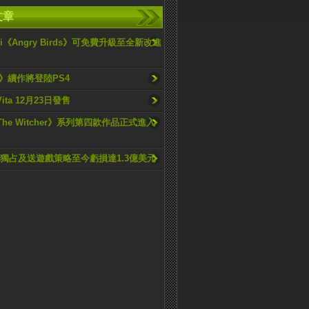
文章
ini《Angry Birds》可免費升級至全新改進
》續作將登陸PS4
ita 12月23日發售
The Witcher》系列第四款作品正式進入
限時獨占及送遊戲策略至今虧損達1.3億美元