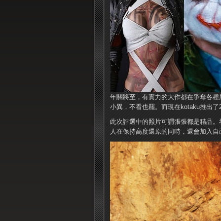
年關將至，有實力的大作都在爭奪各種
小異，不看也罷。而現在kotaku推出了
此次評選中的照片可謂張張都是精品。看
人在保持高度還原的同時，還會加入自