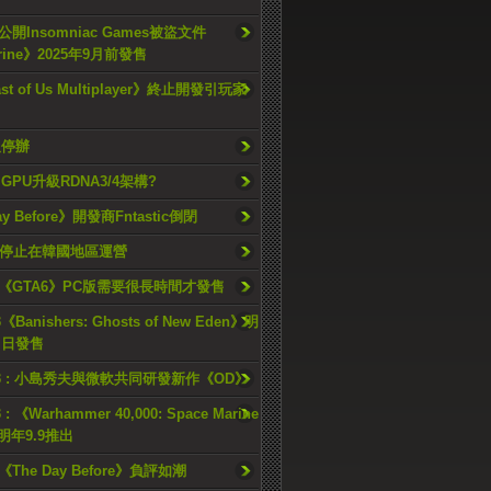
開Insomniac Games被盜文件
rine》2025年9月前發售
ast of Us Multiplayer》終止開發引玩家
久停辦
o GPU升級RDNA3/4架構?
ay Before》開發商Fntastic倒閉
h將停止在韓國地區運營
《GTA6》PC版需要很長時間才發售
《Banishers: Ghosts of New Eden》明
4 日發售
23 : 小島秀夫與微軟共同研發新作《OD》
 : 《Warhammer 40,000: Space Marine
檔明年9.9推出
《The Day Before》負評如潮