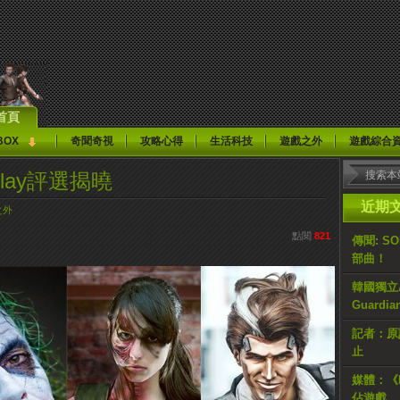
首頁
BOX
奇聞奇視
攻略心得
生活科技
遊戲之外
遊戲綜合
play評選揭曉
近期
之外
點閱
821
傳聞: S
部曲！
韓國獨立AR
Guardi
記者：原計
止
媒體：《H
佔遊戲