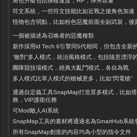
角色升級包括換槍速度，HP，彈夾容量
符文系統，一些符文技能比如近戰之後角色加速
怪物包含弱點，比如粉色惡魔前面全副武裝，後
一個被描述為召喚者的惡魔種類
新作採用id Tech 6引擎同5代相同，但包含全
“敵對”多人模式，統治風格模式，包括隨意漂浮
團隊競技場模式，經典大亂鬥模式，各自為戰
多人模式比單人模式的槍械更多，比如“閃電槍”
通過自定義工具SnapMap打造眾多模式，比如
務，VIP護衛任務
可Mod敵人AI系統
SnapMap工具的素材將通過名為SmartHub系統
所有SnapMap創造的內容均為小型的指令文件