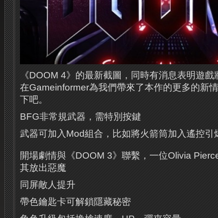
《DOOM 4》的最新截圖，同時有消息表明遊戲
在Gameinformer為我們帶來了本作的更多的
下吧。
BFG非常規武器，需特別按鍵
武器可加入Mod組合，比如將火箭筒加入遙控引
開場劇情與《DOOM 3》聯繫，一位Olivia Pi
其放出惡魔
同屏敵人提升
帶色鑰匙卡可解鎖隱藏秘密