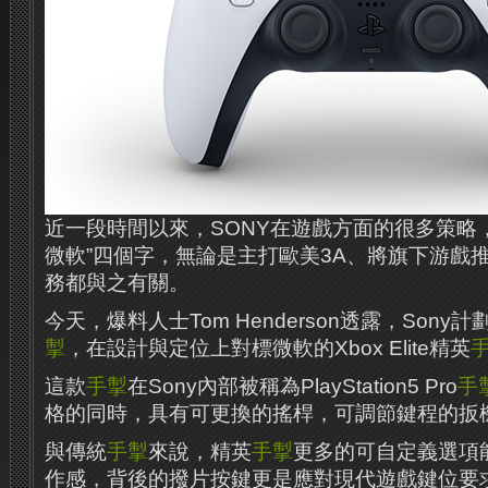
近一段時間以來，SONY在遊戲方面的很多策略
微軟”四個字，無論是主打歐美3A、將旗下游戲
務都與之有關。
今天，爆料人士Tom Henderson透露，Sony計劃
掣
，在設計與定位上對標微軟的Xbox Elite精英
這款
手掣
在Sony內部被稱為PlayStation5 Pro
手
格的同時，具有可更換的搖桿，可調節鍵程的扳
與傳統
手掣
來說，精英
手掣
更多的可自定義選項
作感，背後的撥片按鍵更是應對現代遊戲鍵位要