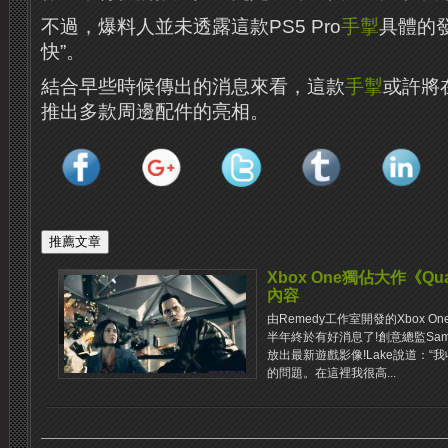
不過，爆料人並未透露這款PS5 Pro
手掣
具體的
快”。
結合早些時候傳出的消息來看，這款
手掣
或許將
推出多款周邊配件的亮相。
Xbox One獨佔大作《Qu
內容
由Remedy工作室開發的Xbox On
半年終於有​​好消息了!創意總監Sa
放出最新遊戲影像!Lake說道：“我收
的問題。在這裡我很高...