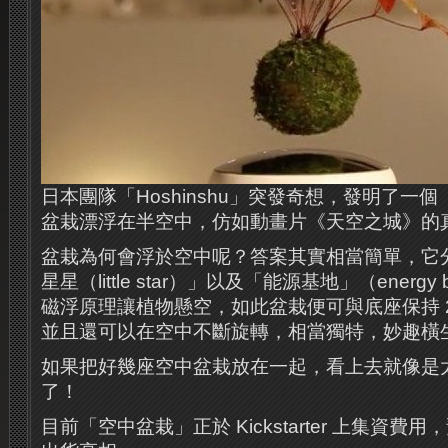
日本團隊「Hoshinshu」突發奇想，發明了一
盆栽漂浮在半空中，仿如動畫片《天空之城》的
盆栽為何會浮於空中呢？答案其實相當簡單，它
星星（little star）」以及「能源基地」（energ
磁浮原理讓植物懸空，如此盆栽便可與底座保持 2
並且還可以在空中不斷旋轉，相當獨特，妙趣橫
如果把好幾座空中盆栽放在一起，看上去就像是
了！
目前「空中盆栽」正於 Kickstarter 上集資費