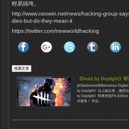
輕易搞垮。
http://www.neowin.net/news/hacking-group-says
dies-but-do-they-mean-it
https://twitter.com/newworldhacking
《Dead by Daylight》
由Starbreeze和Behaviour 
by Daylight》自上線以來，
by Daylight》即將登陸PS 4/X
式發售！ 早在...