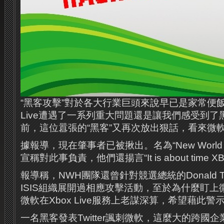
“黑客攻擊”對於各大行業巨頭來說早已是家常便飯
Live遭遇了一系列重大問題還是讓我們感受到
前，這位囂張的“黑客”又再次放出狠話，看來微
據報導，現在肇事者已被揪出。名為“New World 
宣稱對此事負責，他們還揚言“It is about time XBO
報導稱，NWH團隊還曾針對競選總統的Donald 
ISIS組織展開過相應攻擊活動，至於為什麼盯
微軟在Xbox Live服務上老謀深算，希望藉此
一名黑客發表Twitter諷刺微軟，這麼大的跨國