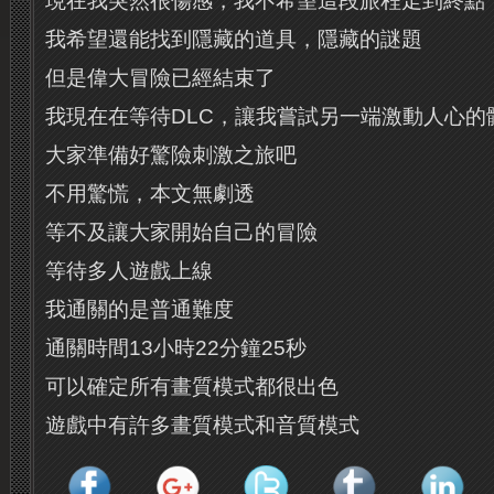
現在我突然很傷感，我不希望這段旅程走到終點
我希望還能找到隱藏的道具，隱藏的謎題
但是偉大冒險已經結束了
我現在在等待DLC，讓我嘗試另一端激動人心的
大家準備好驚險刺激之旅吧
不用驚慌，本文無劇透
等不及讓大家開始自己的冒險
等待多人遊戲上線
我通關的是普通難度
通關時間13小時22分鐘25秒
可以確定所有畫質模式都很出色
遊戲中有許多畫質模式和音質模式