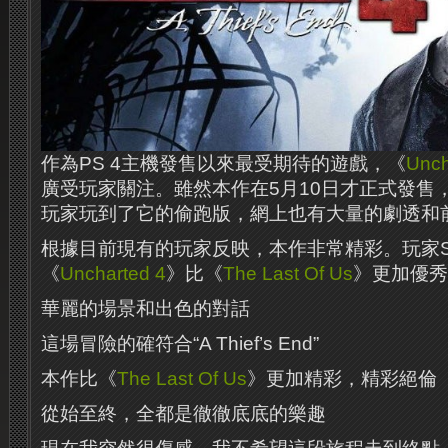
作為PS 4主機發售以來最受期待的遊戲，《
Unch
廣受玩家關注。雖然本作在5月10日才正式發售
玩家玩到了它的偷跑版，網上也有大量的劇透和
根據目前現有的玩家反映，本作非常精彩。玩家Ske
《
Uncharted 4
》比《
The Last Of Us
》更加優秀
華麗的場景和出色的對話
這場冒險的確符合“A Thief’s End”
本作比《
The Last Of Us
》更加精彩，精彩絕倫
從始至終，全都是徹徹底底的樂趣