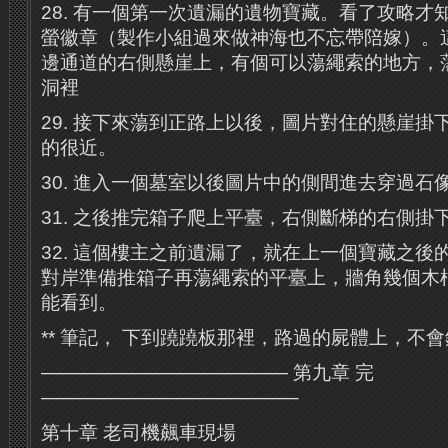
28. 有一個第一次遺漏的遺物寶藏。看了攻略才知道，L
螢徽章（製作小組過來做神海也不忘帶陪嫁）。
邊通道的右側懸崖上，有個可以蕩繩索的地方，
洞裡
29. 接下來蕩到正路上以後，圖片對住的懸崖掛
的很近。
30. 進入一個墓室以後圖片中的側間進去穿過石
31. 之後推完箱子爬上平臺，右側斷梯的右側掛
32. 這個樓主之前遺漏了，就在上一個寶藏之後
對岸準備推箱子再蕩繩索的平臺上，牆角幾個木
能看到。
** 筆記， 下到蹺蹺板那裡，路過的屍體上，不
————————————— 第九章 完
—————————————–
第十章 老司機飆車現場