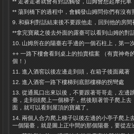
** 走著走著就會有對話觸發，山姆會想起摩托車
** 蕩到橋下的過程中，會觸發山姆問你們有沒有
9. 和蘇利對話結束後不要跟他走，回到他的房
**拿完寶藏之後去外面的露臺可以看到山姆的對
10. 山姆所在的陽臺右手邊的一個石柱上，第一次
++ 一路下樓會看到桌上的拍賣檔案 （有賣神奇的
個！）
11. 進入酒窖以後左邊走到頭，在箱子後面藏著
12. 進入酒窖一路下樓梯到底部樓梯的拐彎處
13. 從通風口出來以後，不要跟著哥哥走，左邊
臺，走到頭爬上一個梯子，然後順著管子爬上去
面，就可以看到屋頂的寶藏了。
14. 兩個人合力爬上梯子以後左邊的小亭子爬上
一個陽臺，就是圖上正中間的那個陽臺，要從左