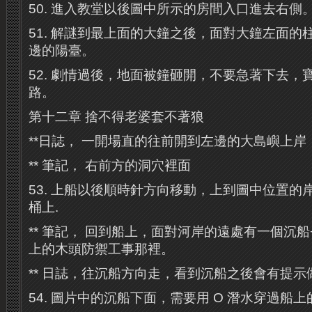
50. 進入教堂以後圖中所示的房間入口進去右側
51. 解謎到最上面的大鐘之後，面對大鐘左面的
邊的陽臺。
52. 劇情過後，地面被鐘砸開，不要急著下去，
路。
第十二章 捨不得老婆套不著狼
**日誌， 一開場直的往前開到左邊的大島嶼上
** 筆記， 右前方的洞穴裡面
53. 上船以後順時針方向移動，上到圖中位置的
桶上.
** 筆記， 回到船上，面對河岸的遠處有一個沉船
上的木頭防禦工事那裡。
** 日誌，往沉船方向走，看到沉船之後會有提示
54. 圖片中的沉船下面，需要用 O 潛水穿過船