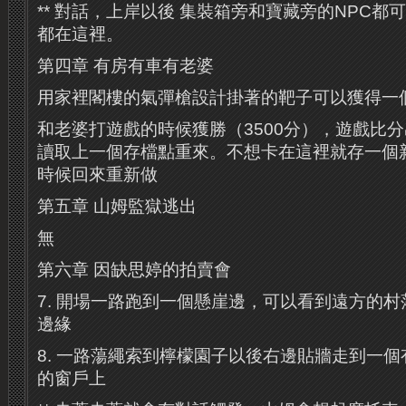
** 對話，上岸以後 集裝箱旁和寶藏旁的NPC都
都在這裡。
第四章 有房有車有老婆
用家裡閣樓的氣彈槍設計掛著的靶子可以獲得一
和老婆打遊戲的時候獲勝（3500分），遊戲比
讀取上一個存檔點重來。不想卡在這裡就存一個
時候回來重新做
第五章 山姆監獄逃出
無
第六章 因缺思婷的拍賣會
7. 開場一路跑到一個懸崖邊，可以看到遠方的
邊緣
8. 一路蕩繩索到檸檬園子以後右邊貼牆走到一
的窗戶上