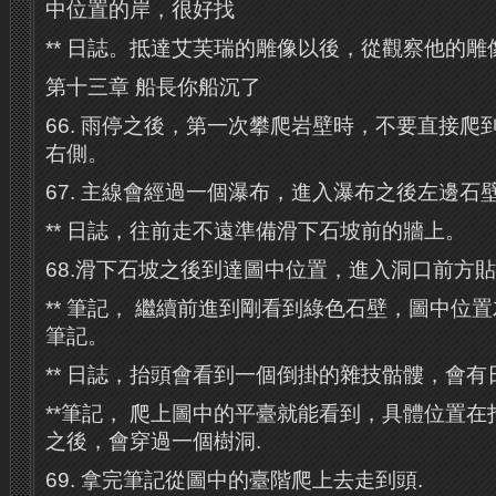
中位置的岸，很好找
** 日誌。抵達艾芙瑞的雕像以後，從觀察他的雕
第十三章 船長你船沉了
66. 雨停之後，第一次攀爬岩壁時，不要直接爬
右側。
67. 主線會經過一個瀑布，進入瀑布之後左邊石
** 日誌，往前走不遠準備滑下石坡前的牆上。
68.滑下石坡之後到達圖中位置，進入洞口前方
** 筆記， 繼續前進到剛看到綠色石壁，圖中位
筆記。
** 日誌，抬頭會看到一個倒掛的雜技骷髏，會有
**筆記， 爬上圖中的平臺就能看到，具體位置
之後，會穿過一個樹洞.
69. 拿完筆記從圖中的臺階爬上去走到頭.