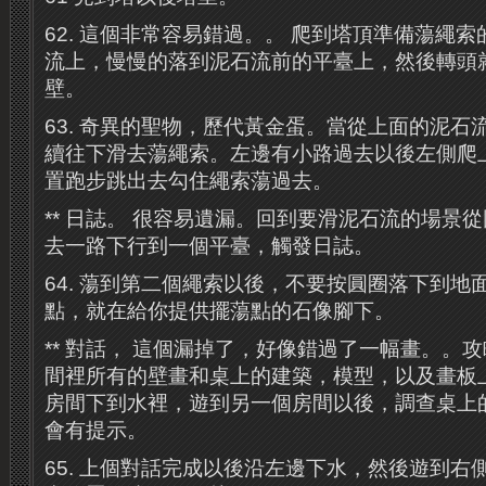
62. 這個非常容易錯過。。 爬到塔頂準備蕩繩
流上，慢慢的落到泥石流前的平臺上，然後轉頭
壁。
63. 奇異的聖物，歷代黃金蛋。當從上面的泥石
續往下滑去蕩繩索。左邊有小路過去以後左側爬
置跑步跳出去勾住繩索蕩過去。
** 日誌。 很容易遺漏。回到要滑泥石流的場景
去一路下行到一個平臺，觸發日誌。
64. 蕩到第二個繩索以後，不要按圓圈落下到地面
點，就在給你提供擺蕩點的石像腳下。
** 對話， 這個漏掉了，好像錯過了一幅畫。。
間裡所有的壁畫和桌上的建築，模型，以及畫板
房間下到水裡，遊到另一個房間以後，調查桌上
會有提示。
65. 上個對話完成以後沿左邊下水，然後遊到右