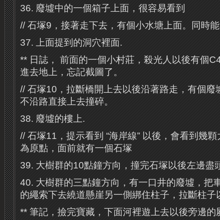
36. 廢墟中的一個箱子上面，很容易看到
// 石塚9，接著走下去，有個小水塘上面。同時
37. 上面提到的洞穴裡面.
** 日誌， 前面的一個小村莊，殺光人以後有個C
進去地上，忘記截圖了。
// 石塚10，拉斷橋開上去以後沿著路走，有個
不沿路直接上去撞碎。
38. 廢墟的樓上.
// 石塚11，提示看到 “海岸線” 以後，會看到
為原點，面前就有一個石塚
39. 大樹群的10點鐘方向，撞完石塚以後左邊
40. 大樹群的三點鐘方向，有一口井的廢墟，把
的繩索下去繞道懸崖另一側綁住柱子，拉斷柱子
** 筆記，撿完寶藏，下面河裡遊上去以後旁邊的