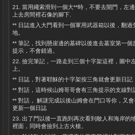
21. 當用繩索滑到一個大**時，不要去開門，
上去房間裡石像的腳下.
** 日誌進入大門看到一個軍用武器箱以後，翻
地。
** 筆記，找到懸崖邊的墓碑以後進去墓室第一
提示，不會錯過。
22. 撿完筆記，一路走到三個十字架這裡，圖中
上。
** 日誌，對著耶穌的十字架按三角就會更新日記
** 對話，這時候山姆哥哥會有三角提示的支線對
** 對話， 解謎完成以後山姆會在門口等你，又
更新一個日誌
23. 出了門以後一直跑到再次看到敵人和海岸的
裡面，同時會撿到上古火槍。