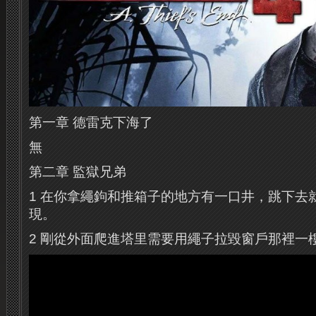
第一章 德雷克下海了
無
第二章 監獄兄弟
1 在你拿繩鉤和推箱子的地方有一口井，跳下去
現。
2 剛從外面爬進塔里需要用繩子拉毀窗戶那裡一