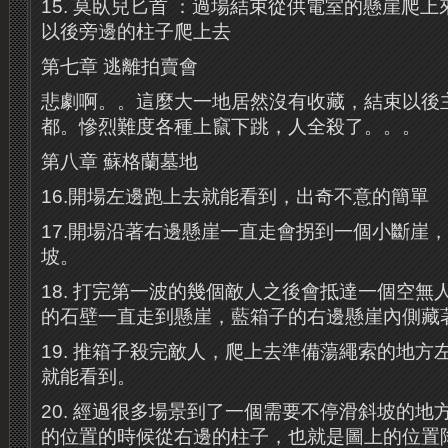
15. 莫臥兒匕首 ：過場結束從供電室的懸崖爬
以後旁邊的柱子爬上去
第七章 逃離拍賣會
悲劇啊。。這麼大一地居然沒有收藏，結束以後
都。慘烈難度各種上竄下跳，人全殺了。。。
第八章 蘇格蘭墓地
16.開場左邊跑上去就能看到，出奇不意的簡單
17.開場沿著右邊懸崖一直走會拐到一個小斷崖
坡。
18. 打完第一波的幾個敵人之後會抵達一個空無
的石壁一直走到懸崖，藍箱子的右邊懸崖內側藏
19. 推箱子殺完敵人，爬上去準備蕩繩索的地方
就能看到。
20. 經過很多場景到了一個需要不停滑斜坡的地
的位置的時候從右邊的柱子，也就是圖上的位置