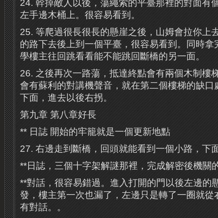
24. 幹掉敵人以後，蕩繩索的平臺那裡的對面有
左手邊木桶上。很容易看到。
25. 等爬過很長很長的懸崖之後，山姆會拉你上
的路下去後上到一個平臺，很容易看到。同時拿
學樓主往回跳看看能不能跳回斷橋的另一面。
26. 之後再次一路蕩，抵達終點會有兩個木制樓
會有蘇利的對講機聲音，就在第二個樓梯的缺口
下面，進去以後右拐。
第九章 第八章好長
** 日誌 開始的牢籠就是一個更新地點
27. 右邊走到斷橋，回頭就能看到一個小路，下
**日誌，三個十字架解謎那裡，完成解密後機關
**對話，很容易錯過。進入打開的門以後左邊的
發，樓主第一次也漏了，左邊只是轉了一圈就從
有對話。。