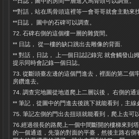
**日誌，圖中的房間一層進入馬骨頭可以調查。
**對話，站在馬骨頭這裡等一會哥哥就會主動來
**日誌， 圖中的石碑可以調查。
72. 石碑右側的這個樓一層的雜貨間。
** 日誌， 從一樓的缺口跳出去雕像的背面.
** 對話，日誌， 上一個日誌記錄完 就會觸發
提示同時會記錄一個日誌。
73. 從斷頭臺左邊的這個門進去，裡面的第二個
房鑽進去。
74. 調查完地圖從地道爬上二層以後， 右側的通
** 筆記，從圖中的門進去後跳下就能看到，主線
75. 筆記左側的門出去扭頭就能看到，爬上去可
76.經過很長的路爬上一個中間斷開的樓梯來到
的一個通道，先蕩的對面的平臺，然後主路右側