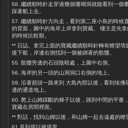
58. 繼續順時針走穿過幾個珊瑚洞就能看到一個
踩著船上去。
57. 繼續順時針方向走，看到第二座小島的時候
的背面，圖中的海岸上岸拿到寶藏。 樓主是先
的時候比較順。
** 日誌。拿完上面的寶藏繼續順時針轉有瞭望
後下船，岸邊右側找到一個被綁著的骷髏。
55. 骷髏旁邊的石頭陰暗處，上圖中右側。
56. 海岸的另一頭的山洞洞口右側的地上。
59. 沿著箭頭一路來到 大島內部以後，看到埃
邊的通道地上。
60. 爬上山姆踩斷的梯子以後，跳到中間的平臺
寶藏在房間裡面。
** 對話，找到山姆以後，和山姆一起去遠處的
61 見到塔以後塔里。