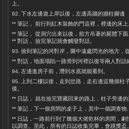
上。
92. 下水左邊遊上岸以後，左邊高牆的牆柱腳邊
** 筆記， 前行到紅木裝飾的門這裡，裡邊的床上
** 筆記， 從洞穴出來以後，前方吊著的屍體下面
** 對話， 撿完筆記就會觸發對話。
93. 撿到筆記的河對岸，圖中遠處閃光的地方，
** 對話，地面塌陷一路滑到河裡以後等兩人對
94. 左邊進房子前，潛到水底就能看到。
95. 上到二樓以後，走到岔路，走右邊這幾個柱
後。
** 日誌， 就在撿完寶藏回來的路上，柱子旁邊的
** 筆記，下一個房間的桌子上，其中一個調查物.
** 日誌，一路前行到了幾個大佬乾杯的房間，
以調查。至此，所有的日誌收集完畢，會跳獎盃