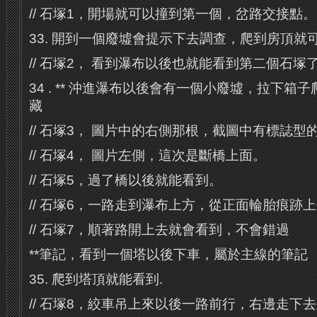
// 石塚1，開場就可以撞到第一個，岔路交接點。
33. 開到一個廢墟會提示下去調查，爬到房頂就
// 石塚2， 看到瀑布以後也就能看到第二個石
34 . ** 沖進瀑布以後會有一個小廢墟，拉下
藏
// 石塚3， 圖片中的右側那根，截圖中有標誌型
// 石塚4， 圖片左側，這次是斷橋上面。
// 石塚5，過了橋以後就能看到。
// 石塚6，一路走到瀑布上方，從正面輪胎痕跡
// 石塚7，順著路開上去就會看到，不會錯過
**筆記，看到一個塔以後下車，屬於主線的筆記
35. 爬到塔頂就能看到.
// 石塚8，絞車吊上來以後一路前行，右邊走下