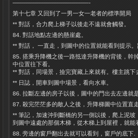
—————————————-
第十七章 又回到了一男一女一老者的標準開局
** 對話，合力爬上梯子以後走不遠就會觸發。
84. 對話地點左邊的懸崖處。
** 對話， 一直走，到圖中的位置就能看到提示。
85. 搭乘升降機之後一路抵達升降機的背後，幹
中位置往下看。
** 對話，同場景，撿完寶藏上來就有。樓主跳
** 日誌，開車到圖中場景，看向水車。
86. 拉斷左邊的房子以後，圖中的門出去左邊就
87. 殺完茫茫多的敵人之後，升降梯圖中位置直
** 筆記，加速沖到斷橋的另一側以後，爬上泥
到圖中遠處的那個木梯，從木梯上到屋裡，就能看
88. 旁邊的窗戶翻出去就可以看到，窗戶的底下.