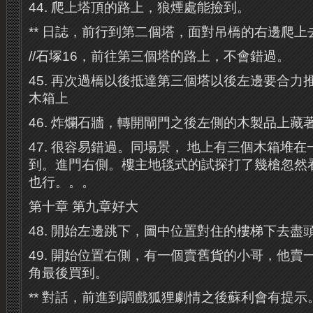
44. 爬上塔頂的路上，狼煙處能撿到。
** 日誌，前行到第二個塔，面對吊橋的右邊爬上
//石塚16，前往第三個塔的路上，不會錯過。
45. 再次過橋以後抵達第三個塔以後左邊要合力
木箱上
46. 炸爛石牆，轉開閘門之後左側的木製品上藏
47. 很容易錯過。同場景， 地上有三個木箱堆
到。進門右側。樓主地毯式的試探打了幾槍忽然
也行。。。
第十章 第九章好大
48. 開始左邊跳下，圖中位置對住的樓梯下去盡
49. 開始位置右側，有一個賣舊貨的小哥，他賣
角最後買到。
** 對話，前進到調戲狐狸劇情之後蘇利會有提示