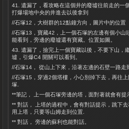
41. 遺漏了，看攻略在這個井的廢墟往前走的一
打爆場地中央的井進去以後拿到
//石塚12，大樹群的12點鐘方向，圖片中的位置
//石塚13，寶藏42，上一個石塚的左邊有個小
能看到，旁邊的廢墟還有寶藏。位置如圖。
43. 遺漏了，撿完上一個寶藏以後，不要下山，
墟，引爆C4 開關可以看到。
//石塚14， 從山上下來，沿著左邊的石壁一路走
//石塚15，穿過2個塔樓，小心別掉下去，再往
塚.
**筆記， 上一個石塚旁邊的塔，面對著就會有提
** 對話， 上塔的過程中，會有對話提示，跳下
用上塔，只要等山姆走到位置.
** 對話， 旁邊的蘇利也能對話。