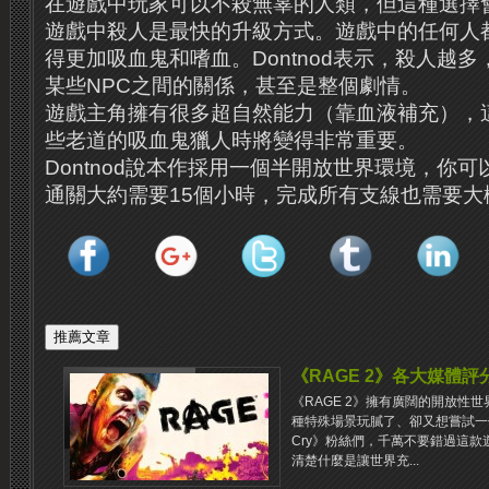
在遊戲中玩家可以不殺無辜的人類，但這種選擇
遊戲中殺人是最快的升級方式。遊戲中的任何人
得更加吸血鬼和嗜血。Dontnod表示，殺人越
某些NPC之間的關係，甚至是整個劇情。
遊戲主角擁有很多超自然能力（靠血液補充），
些老道的吸血鬼獵人時將變得非常重要。
Dontnod說本作採用一個半開放世界環境，你
通關大約需要15個小時，完成所有支線也需要大
《RAGE 2》各大媒體
《RAGE 2》擁有廣闊的開放性
種特殊場景玩膩了、卻又想嘗試一個
Cry》粉絲們，千萬不要錯過這
清楚什麼是讓世界充...