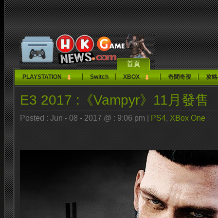
首頁
PLAYSTATION
Switch
XBOX
奇聞奇視
攻略
E3 2017 :《Vampyr》11月發售
Posted : Jun - 08 - 2017 @ : 9:06 pm |
PS4
,
XBox One