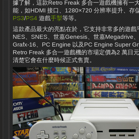
據了解，這款Retro Freak 多合一遊戲機擁有
能，如HDMI 接口、1280×720 分辨率提升、
PS3
/
PS4
遊戲
手掣
等等。
這款產品最大的亮點在​​於，它支持非常多的遊
NES、SNES、世嘉Genesis、世嘉Megadrive、G
Grafx-16、PC Engine 以及PC Engine Super 
Retro Freak 多合一遊戲機的市場定價為2 
清楚它會在什麼時候正式售賣。