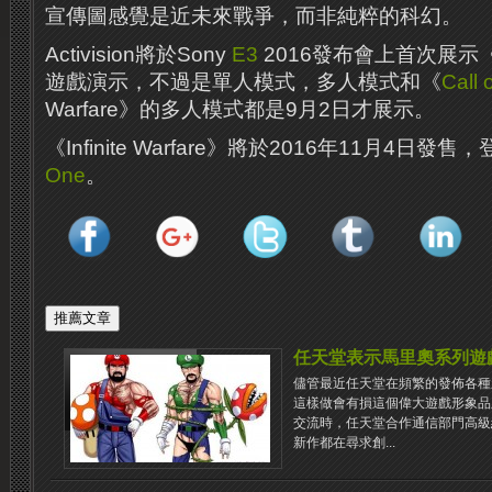
宣傳圖感覺是近未來戰爭，而非純粹的科幻。
Activision將於Sony
E3
2016發布會上首次展示《Infi
遊戲演示，不過是單人模式，多人模式和《
Call 
Warfare》的多人模式都是9月2日才展示。
《Infinite Warfare》將於2016年11月4日發售，
One
。
任天堂表示馬里奧系列遊
儘管最近任天堂在頻繁的發佈各種
這樣做會有損這個偉大遊戲形象品牌的
交流時，任天堂合作通信部門高級經理Ch
新作都在尋求創...