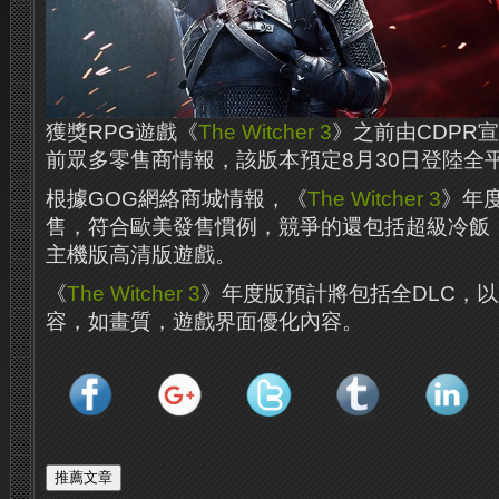
獲獎RPG遊戲《
The Witcher 3
》之前由CDPR
前眾多零售商情報，該版本預定8月30日登陸全
根據GOG網絡商城情報，《
The Witcher 3
》年度
售，符合歐美發售慣例，競爭的還包括超級冷飯《
主機版高清版遊戲。
《
The Witcher 3
》年度版預計將包括全DLC，
容，如畫質，遊戲界面優化內容。