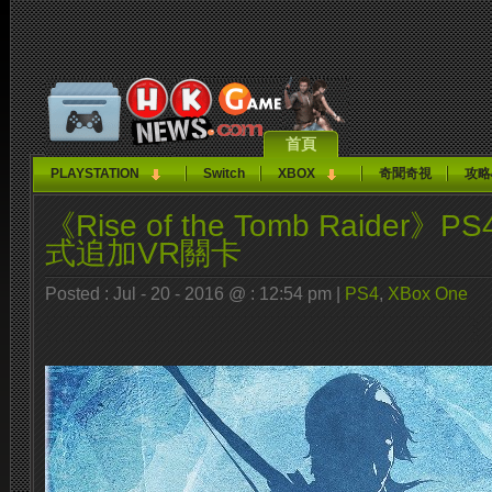
首頁
PLAYSTATION
Switch
XBOX
奇聞奇視
攻略
《Rise of the Tomb Raide
式追加VR關卡
Posted : Jul - 20 - 2016 @ : 12:54 pm |
PS4
,
XBox One