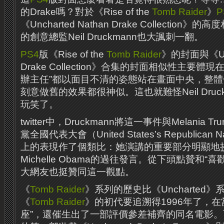
的Drake嗎？對於《Rise of the
Tomb Raider
》
P
《Uncharted Nathan Drake Collection》的
的創意總監Neil Druckmann也大諷刺一翻。
PS4
版《Rise of the
Tomb Raider
》的封面與《Unch
Drake Collection》合集的封面相似性主要
辦主任”都以面目不清的姿態站在畫面中央，整
刻意做舊的效果都很神似。這也就難怪Neil Druc
玩笑了。
twitter中，Druckmann將這一事件與Melania
黨全國代表大會（United States’s Republican Nat
上的表現作了個類比：她演講的重要部分明顯地
Michelle Obama的過往發言。從下頭點贊和
大網友也挺贊同這一觀點。
《
Tomb Raider
》系列的歷史比《Uncharted》
《
Tomb Raider
》的初代要追溯得1996年了，在
座”，還催生出了一部評價參差補齊的同名電影。而《