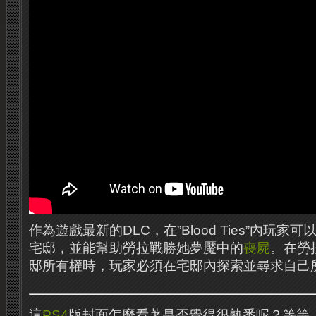
作為遊戲最新的DLC，在”Blood Ties”內玩
宅邸，並能幫助勞拉戰勝她夢魘中的
喪屍
。在勞
邸所有權時，玩家必須在宅邸內探索並尋求自己
這
PS4
版封面怎麼看著是否覺得很熟悉呢？等等