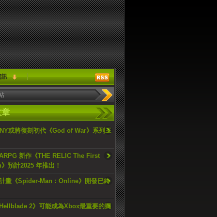
資訊
文章
ONY或將復刻初代《God of War》系列三
PG 新作《THE RELIC The First
an》預計2025 年推出！
畫《Spider-Man：Online》開發已終
ellblade 2》可能成為Xbox最重要的獨