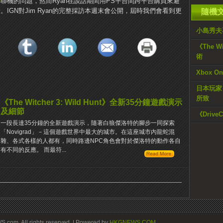
e
聯機的問題，然而Ryan在談話期間用PS平台間跨平台購買來避
IGN對Jim Ryan的完整採訪本週末會公開，屆時我們會看到更
隨機
小島秀夫
《The W
術
Xbox 
日本玩家：
所致
《The Witcher 3: Wild Hunt》全新35分鐘遊戲演示
及細節
《Driv
一段長達35分鐘的全新遊戲演示，隨著白狼傑洛特的腳步一同探索
「Novigrad」－這個遊戲世界中最大的城市。在這座城市內龍蛇混
雜、各式各樣的人都有，同時路邊NPC角色會對於傑洛特的動作各自
有不同的反應。 而最符...
om. All rights reserved. | Powered by
HKGNEWS.COM