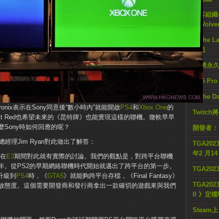
駭客組織公
《Wolve
《The L
憤怒
E3將永
PS5 Pr
《The D
syonix表示在Sony同意後“數小時內”就能開啟
PS4
和
Xbox One
的
Twitc
ject Red也希望未來的《昆特牌》也能實現這樣的聯機。微軟早早
麼Sony時如何回應的呢？
開發者：
總經理Jim Ryan對此做出了解答：
TGA2023
年2 月1
。在
E3
期間對此就有實際的討論。我們的觀點是，對跨平台聯機
年。從PS2的早期網絡聯機時代開始就邁出了跨平台的第一步。
TGA20
升級到
PS4
時，《
GTA5
》就能夠跨平台存檔，《Final Fantasy》
TGA2023
放態度。這個需要開發商和發行商拿出一款確切的遊戲來與我們
II 》定
Steam上