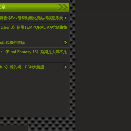
文章
再發佈Fox引擎動態化身結構模型系統
itcher 3》使用TEMPORAL AA抗鋸齒技
One出現機件故障
《Final Fantasy 15》延期是人氣不足
eClub》惹的禍，PSN大維護