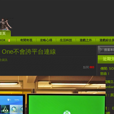
首頁
BOX
奇聞奇視
攻略心得
生活科技
遊戲之外
遊戲綜合
ox One不會誇平台連線
近期
合資訊
點閱
883
傳聞: S
部曲！
韓國獨立AR
Guardi
記者：原計
止
媒體：《H
佔遊戲