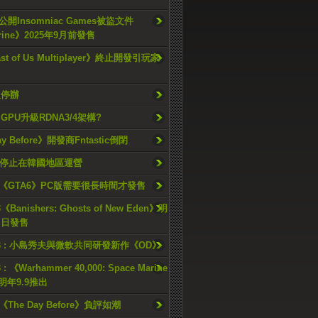
開Insomniac Games被盜文件
rine》2025年9月前發售
ast of Us Multiplayer》終止開發引玩家
久停辦
o GPU升級RDNA3/4架構?
ay Before》開發商Fntastic倒閉
h將停止在韓國地區運營
《GTA6》PC版需要很長時間才發售
《Banishers: Ghosts of New Eden》明
4 日發售
23 : 小島秀夫與微軟共同研發新作《OD》
 : 《Warhammer 40,000: Space Marine
檔明年9.9推出
《The Day Before》負評如潮