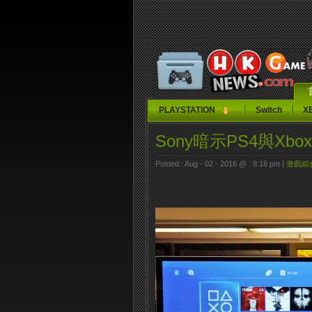
PLAYSTATION
Switch
X
Sony暗示PS4與Xb
Posted : Aug - 02 - 2016 @ : 8:18 pm |
遊戲綜