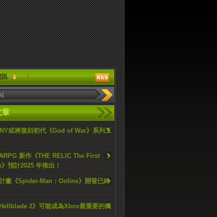
資訊
文章
ONY或將復刻初代《God of War》系列三
PG 新作《THE RELIC The First
an》預計2025 年推出！
畫《Spider-Man：Online》開發已終
ellblade 2》可能成為Xbox最重要的獨