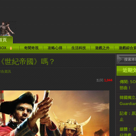
首頁
BOX
奇聞奇視
攻略心得
生活科技
遊戲之外
遊戲綜合
《世紀帝國》嗎？
近期
綜合資訊
點閱
1,044
傳聞: S
部曲！
韓國獨立AR
Guardi
記者：原計
止
媒體：《H
佔遊戲