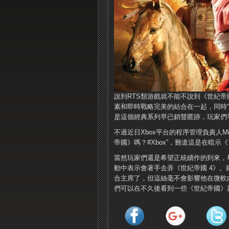
說到RTS類游戲就不能不說到《世紀帝國 (
素和即時戰略完美的結合在一起，同時
是這個經典系列早已銷聲匿跡，玩家們
不過近日Xbox平台的程序管理負責人Mi
帝國》嗎？#Xbox”，難道這是在暗示
當然玩家們還是希望正統續作的到來，畢竟比爾蓋
動中表示會著手去弄《世紀帝國 4》。
合主席了，但這絲毫不會影響他在微軟
們可以在不久後看到一些《世紀帝國》