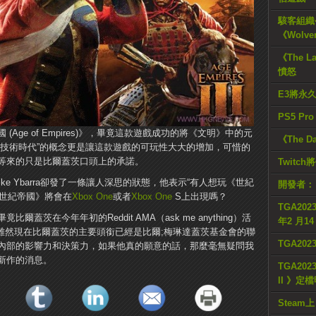
駭客組織公
《Wolve
《The L
憤怒
E3將永
PS5 Pr
Age of Empires)》，畢竟這款遊戲成功的將《文明》中的元
《The D
“技術時代”的概念更是讓這款遊戲的可玩性大大的增加，可惜的
等來的只是比爾蓋茨口頭上的承諾。
Twitc
ke Ybarra卻發了一條讓人深思的狀態，他表示“有人想玩《世紀
開發者：
《世紀帝國》將會在
Xbox One
或者
Xbox One
S上出現嗎？
TGA2023
茨在今年年初的Reddit AMA（ask me anything）活
年2 月1
雖然現在比爾蓋茨的主要頭銜已經是比爾;梅琳達蓋茨基金會的聯
TGA20
內部的影響力和決策力，如果他真的願意的話，那麼毫無疑問我
新作的消息。
TGA2023
II 》定
Steam上