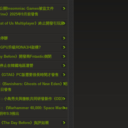
開Insomniac Games被盜文件
rine》2025年9月前發售
ast of Us Multiplayer》終止開發引玩家
久停辦
o GPU升級RDNA3/4架構?
ay Before》開發商Fntastic倒閉
h將停止在韓國地區運營
《GTA6》PC版需要很長時間才發售
《Banishers: Ghosts of New Eden》明
4 日發售
23 : 小島秀夫與微軟共同研發新作《OD》
 : 《Warhammer 40,000: Space Marine
檔明年9.9推出
《The Day Before》負評如潮