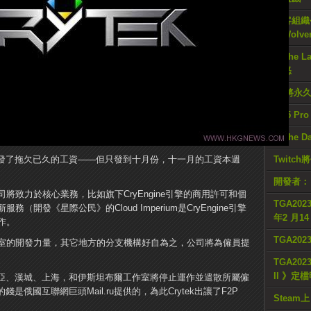
駭客組織公
《Wolve
《The L
憤怒
E3將永
PS5 Pr
《The D
們補發了拖欠已久的工資——但只發到十月份，十一月的工資本週
Twitc
開發者：
致力於核心業務，比如旗下CryEngine引擎的商用許可和個
TGA2023
開發《星際公民》的Cloud Imperium是CryEngine引擎
年2 月1
作。
TGA20
室的開發力量，其它地方的分支機構好自為之，公司將為僱員提
TGA2023
II 》定
索非亞、漢城、上海，和伊斯坦布爾工作室將停止運作並遣散所屬僱
錢是俄國互聯網巨頭Mail.ru提供的，為此Crytek出讓了F2P
Steam上