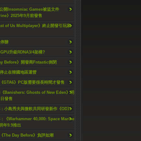
開Insomniac Games被盜文件
rine》2025年9月前發售
ast of Us Multiplayer》終止開發引玩家
久停辦
o GPU升級RDNA3/4架構?
ay Before》開發商Fntastic倒閉
h將停止在韓國地區運營
《GTA6》PC版需要很長時間才發售
《Banishers: Ghosts of New Eden》明
4 日發售
23 : 小島秀夫與微軟共同研發新作《OD》
 : 《Warhammer 40,000: Space Marine
檔明年9.9推出
《The Day Before》負評如潮