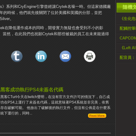
》系列和CryEngine引擎曾經讓Crytek名噪一時。但這家德國廠
隨機
4年的時候，他們就先後關閉了位於美國和英國的分部，並把
ilver。
《生化危機 
ytek在降低運作成本的同時，開發實力無疑也會受到不小的影
配觸控筆L
當然，在此我們也祝願Crytek和那些被裁的員工在未來能過得
CAPC
《Left 
配音員：《
黑客成功執行PS4未簽名代碼
黑客CTurt今天在twitch聲明，在沒有官方文件許可的情況下，自己成
功在PS4上運行了未簽名代碼，這就意味著PS4系統並非完美，依舊
存在破解可能。 他放出了破解後的執行文件，但沒有公佈是在什麼系
統下運行的，同時...