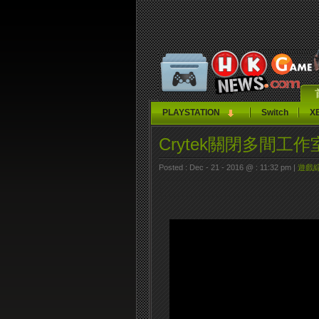
PLAYSTATION
Switch
X
Crytek關閉多間工作
Posted : Dec - 21 - 2016 @ : 11:32 pm |
遊戲