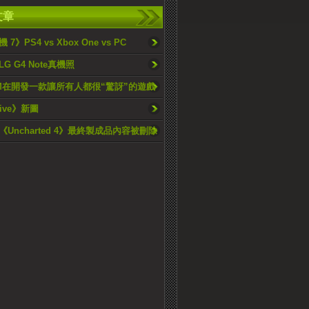
文章
7》PS4 vs Xbox One vs PC
G G4 Note真機照
OM在開發一款讓所有人都很“驚訝”的遊戲
Alive》新圖
Uncharted 4》最終製成品內容被刪除