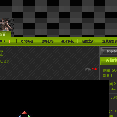
首頁
BOX
奇聞奇視
攻略心得
生活科技
遊戲之外
遊戲綜合
室
近期
綜合資訊
點閱
408
傳聞: S
部曲！
韓國獨立AR
Guardi
記者：原計
止
媒體：《H
佔遊戲