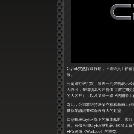
Crytek突然採取行動，上週給員工
發。
公司還打破沉默，發表一則聲明表示公司將
人許可，並繼續為客戶提供引擎定期更新服務（
的大客戶），以及某些一線IP的開發工
為此，公司將維持法蘭克福和基輔工作
供就業諮詢並確保沒有大的動盪。
這意味著Crytek旗下的布達佩斯、
員。有傳言稱Crytek掙扎著用來發工資的
FPS網游《Warface》的權益。