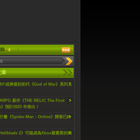
資訊
文章
ONY或將復刻初代《God of War》系列三
PG 新作《THE RELIC The First
an》預計2025 年推出！
畫《Spider-Man：Online》開發已終
ellblade 2》可能成為Xbox最重要的獨