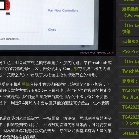
駭客組織公
《Wolve
《The L
憤怒
E3將永
PS5 Pr
《The D
十分出色，但這款主機也同樣暴露了不少的問題。早在Switch正式
試的媒體就指出，左手部分的Joy-Con
手掣
存在與主機失去連
Twitc
說：荒野之息》中出現了人物無法控制導致死亡的情形。
開發者：
容易受到主機和
手掣
直接其他信號的影響，​​這種情況並不普遍，但
前任天堂官方並沒有站出來正面回應，然而他們在官網的技術支
TGA2023
內容就是讓玩家們盡量避免來自其他用品的干擾，例如不要把
年2 月1
物體下，周邊3-4英尺內不要放置其他的無線電子產品，也不要將
TGA20
TGA2023
能還會受到來自筆記本、平板電腦、微波爐、局域網轉換器等等
II 》定
中，但隨後則被移除了。不過對於普通的家庭來說，可能需要重
，因為隨著各種無線設備的普及，每個家庭裡都擁有著大量的無
Steam上
並不會受到各自的影響。