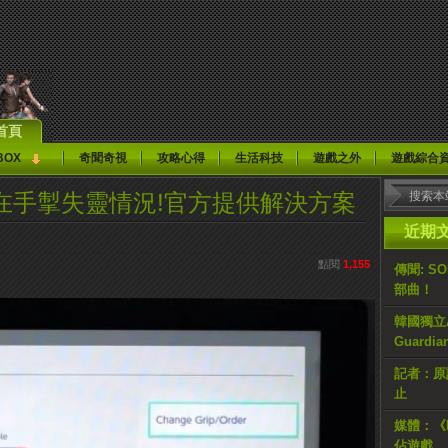
首頁
BOX
奇聞奇視
攻略心得
生活科技
遊戲之外
遊戲綜合
h存在手掣失靈情況!官方提供解決方案
近期
點閱
1,155
傳聞: S
部曲！
韓國獨立AR
Guardi
記者：原計
止
媒體：《H
佔遊戲