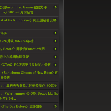
開Insomniac Games被盜文件
rine》2025年9月前發售
ast of Us Multiplayer》終止開發引玩家
久停辦
o GPU升級RDNA3/4架構?
ay Before》開發商Fntastic倒閉
h將停止在韓國地區運營
《GTA6》PC版需要很長時間才發售
《Banishers: Ghosts of New Eden》明
4 日發售
23 : 小島秀夫與微軟共同研發新作《OD》
 : 《Warhammer 40,000: Space Marine
檔明年9.9推出
《The Day Before》負評如潮