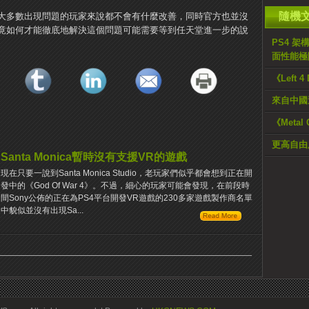
隨機
大多數出現問題的玩家來說都不會有什麼改善，同時官方也並沒
竟如何才能徹底地解決這個問題可能需要等到任天堂進一步的說
PS4 架構
面性能極
《Left 
來自中國
《Metal 
更高自由度
Santa Monica暫時沒有支援VR的遊戲
現在只要一說到Santa Monica Studio，老玩家們似乎都會想到正在開
發中的《God Of War 4》。不過，細心的玩家可能會發現，在前段時
間Sony公佈的正在為PS4平台開發VR遊戲的230多家遊戲製作商名單
中貌似並沒有出現Sa...