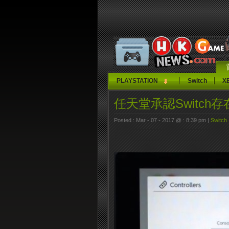
PLAYSTATION
Switch
X
任天堂承認Switc
Posted : Mar - 07 - 2017 @ : 8:39 pm |
Switch