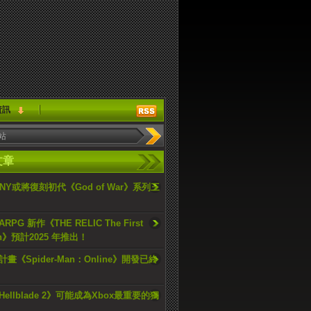
資訊
文章
ONY或將復刻初代《God of War》系列三
PG 新作《THE RELIC The First
an》預計2025 年推出！
畫《Spider-Man：Online》開發已終
ellblade 2》可能成為Xbox最重要的獨