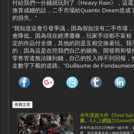
付給我們一分錢就玩到了《Heavy Rain》，
換算成錢的話，二手市場給Quantic Dream
的損失。”
“我知道這會引發爭議，因為假如沒有二手市場
會降低。因為現在經濟蕭條，玩家手頭都不富裕
定的作品付全價，其他的則是互相交換著玩。我
的，因為這是在挖我們自己的牆角。開發商和發
零售管道無法賺到錢，自己的投入得不到回報，
走數字下載的道路。”Guillaume de Fondaumi
本年度超大作《Soul Sacri
圖。4人上網協力GameP
本作作為SCEJ力推的一線大作
發，其中最著名的人物就是開發了