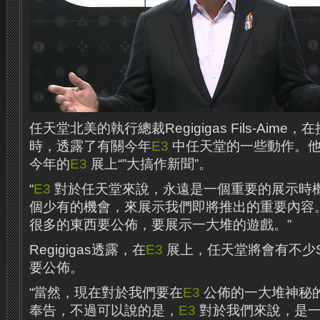
任天堂北美的執行總裁Regigigas Fils-Aim
時，透露了有關今年
E3
中任天堂的一些動作。他
今年的
E3
展上“”大搞作新聞”。
“
E3
對於任天堂來說，永遠是一個重要的展示時
個少有的機會，來展示我們即將推出的重要內容
很多的東西要公佈，要展示一大堆的遊戲。”
Regigigas透露，在
E3
展上，任天堂將會有不少Swi
要公佈。
“當然，現在對於我們要在
E3
公佈的一大堆神秘
奉告，不過可以說的是，
E3
對於我們來說，是一個