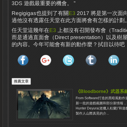
3DS 遊戲最重要的機會。 ”
Regigigas也提到了有關
E3
2017 將是第一次
過他沒有透露任天堂在此方面將會有怎樣的計劃
任天堂這幾年在
E3
上都沒有召開發布會（Traditio
而是通過直面會（Direct presentation）
的內容。今年可能會有新的動作麼？拭目以待吧
《Bloodborne》武器
From Software打造的黑暗風動
新一批的遊戲截圖和部分新情報，現
Hunter Deyura(老獵人杜蘭
製作人山際真晃的介...