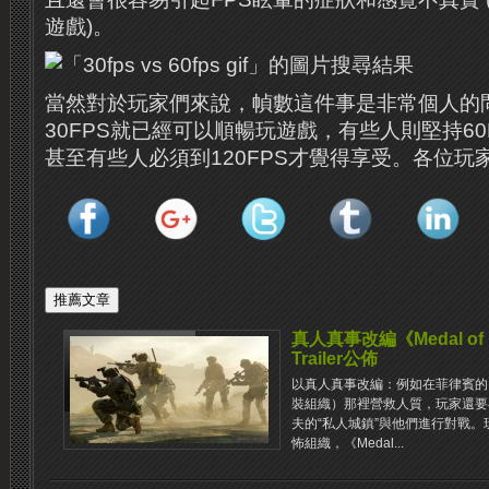
遊戲)。
當然對於玩家們來說，幀數這件事是非常個人的
30FPS就已經可以順暢玩遊戲，有些人則堅持60
甚至有些人必須到120FPS才覺得享受。各位玩
真人真事改編《Medal of Ho
Trailer公佈
以真人真事改編：例如在菲律賓的
裝組織）那裡營救人質，玩家還要
夫的“私人城鎮”與他們進行對戰。玩
怖組織，《Medal...