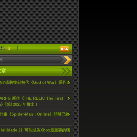
資訊
文章
ONY或將復刻初代《God of War》系列三
PG 新作《THE RELIC The First
an》預計2025 年推出！
畫《Spider-Man：Online》開發已終
ellblade 2》可能成為Xbox最重要的獨