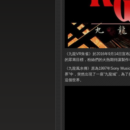
《九龍VR朱雀》於2016年9月14日
的眾籌目標，粉絲們的火熱期待讓製作
《九龍風水傳》原為1997年Sony Musi
界”中，突然出現了一座“九龍城”，為
這個世界。