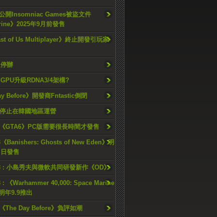
開Insomniac Games被盜文件
rine》2025年9月前發售
ast of Us Multiplayer》終止開發引玩家
久停辦
o GPU升級RDNA3/4架構?
ay Before》開發商Fntastic倒閉
h將停止在韓國地區運營
《GTA6》PC版需要很長時間才發售
《Banishers: Ghosts of New Eden》明
4 日發售
23 : 小島秀夫與微軟共同研發新作《OD》
 : 《Warhammer 40,000: Space Marine
檔明年9.9推出
《The Day Before》負評如潮