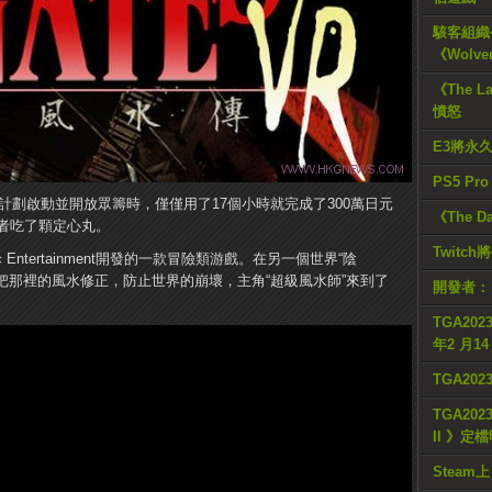
駭客組織公
《Wolve
《The L
憤怒
E3將永
PS5 Pr
宣布計劃啟動並開放眾籌時，僅僅用了17個小時就完成了300萬日元
《The D
者吃了顆定心丸。
Twitc
c Entertainment開發的一款冒險類游戲。在另一個世界“陰
了把那裡的風水修正，防止世界的崩壞，主角“超級風水師”來到了
開發者：
TGA2023
年2 月1
TGA20
TGA2023
II 》定
Steam上