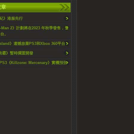
文章
紀》港服先行
er-Man 2》計劃將在2023 年秋季發售，登
平台。
Island》遺憾放棄PS3和Xbox 360平台
街霸》暫時擱置開發
3《Killzone: Mercenary》實機預告