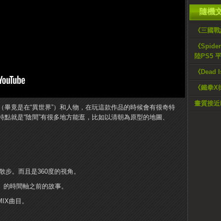
隨機
《三國戰
《Spid
陸PS5 
《Dead 
《鐵拳X
畫質接近PS
（畢竟是在“異世界”）和人物，在玩這款作品的時候會有很奇特
特點就是“陰間”有很多地方能逛，比如以清朝為原型的地圖、
散步。而且是360度的視角。
》的時間軸之前的故事。
IX曲目。