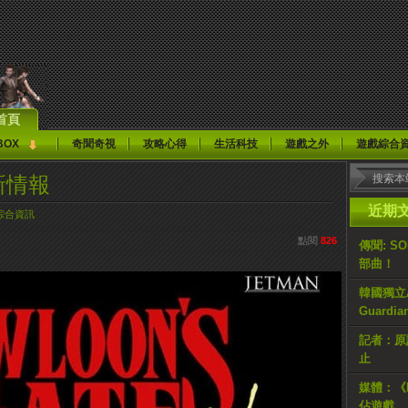
首頁
BOX
奇聞奇視
攻略心得
生活科技
遊戲之外
遊戲綜合
新情報
近期
綜合資訊
點閱
826
傳聞: S
部曲！
韓國獨立AR
Guardi
記者：原計
止
媒體：《H
佔遊戲