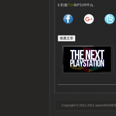
6.對應
PS4
和PSVR平台。
Copyright © 2011-2021 www.HKGNEWS.c