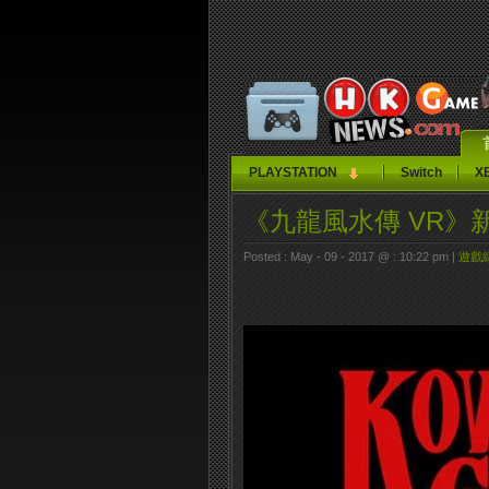
PLAYSTATION
Switch
X
《九龍風水傳 VR》
Posted : May - 09 - 2017 @ : 10:22 pm |
遊戲