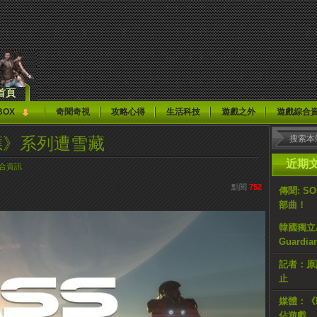
首頁
BOX
奇聞奇視
攻略心得
生活科技
遊戲之外
遊戲綜合
應》系列遭雪藏
近期
合資訊
點閱
752
傳聞: S
部曲！
韓國獨立AR
Guardi
記者：原計
止
媒體：《H
佔遊戲