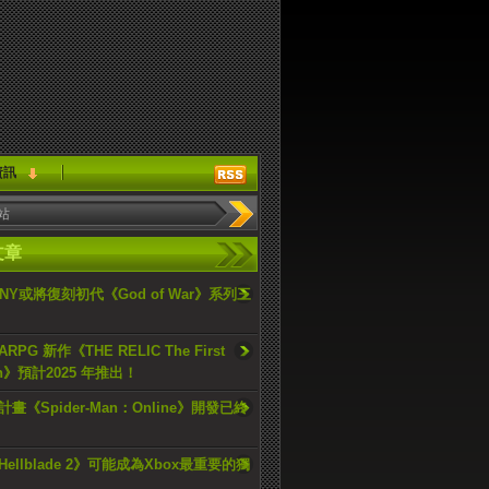
資訊
文章
ONY或將復刻初代《God of War》系列三
PG 新作《THE RELIC The First
an》預計2025 年推出！
畫《Spider-Man：Online》開發已終
ellblade 2》可能成為Xbox最重要的獨