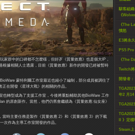
駭客組織公
《Wolve
《The L
憤怒
E3將永
PS5 Pr
和玩家群中的口碑都不怎麼樣，但好歹《質量效應》也是個大IP，
《The D
過根據相關人士透露，目前《質量效應》新作的開發已經被暫時
Twitc
開發者：
ioWare 蒙特利爾工作室最近也縮小了編制，部分成員被調往了
室，後者正在開發《星球大戰》的相關的作品。
TGA2023
年2 月1
作室也轉型成為了支援工作室，今後將重點輔助其他BioWare 工作
lan 的原創新作。當然，他們仍舊會繼續為《質量效應:仙女座》
TGA20
TGA2023
9年，當時主要任務是製作《質量效應 2》和《質量效應 3》的下載
II 》定
第一次作為主導工作室開發的作品。
Steam上