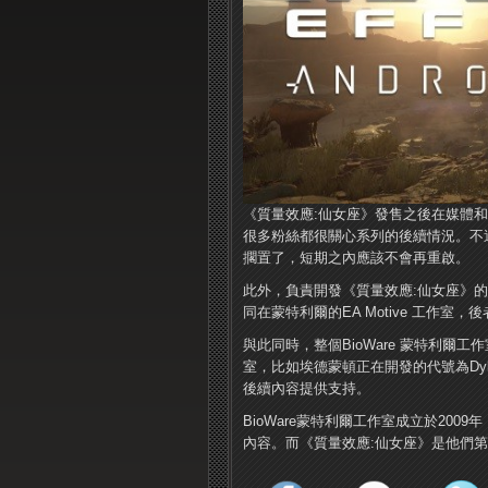
《質量效應:仙女座》發售之後在媒體
很多粉絲都很關心系列的後續情況。不
擱置了，短期之內應該不會再重啟。
此外，負責開發《質量效應:仙女座》的B
同在蒙特利爾的EA Motive 工作
與此同時，整個BioWare 蒙特利爾工
室，比如埃德蒙頓正在開發的代號為Dy
後續內容提供支持。
BioWare蒙特利爾工作室成立於200
內容。而《質量效應:仙女座》是他們