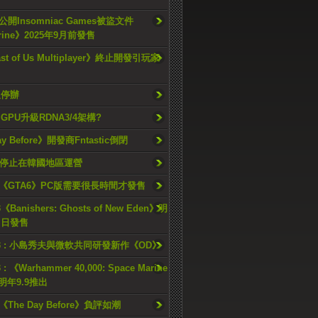
開Insomniac Games被盜文件
rine》2025年9月前發售
ast of Us Multiplayer》終止開發引玩家
久停辦
o GPU升級RDNA3/4架構?
ay Before》開發商Fntastic倒閉
h將停止在韓國地區運營
《GTA6》PC版需要很長時間才發售
《Banishers: Ghosts of New Eden》明
4 日發售
23 : 小島秀夫與微軟共同研發新作《OD》
 : 《Warhammer 40,000: Space Marine
檔明年9.9推出
《The Day Before》負評如潮